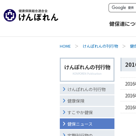
健保連につ
HOME
＞
けんぽれんの刊行物
＞
健
20
けんぽれんの刊行物
KENPOREN Publication
201
けんぽれんの刊行物
201
健康保険
201
すこやか健保
健保ニュース
定期刊行物の