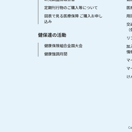
医
定期刊行物のご購入等について
用
図表で見る医療保障 ご購入お申し
込み
交
（
健保連の活動
リ
健康保険組合全国大会
加
情
健康強調月間
マ
マ
け
Co