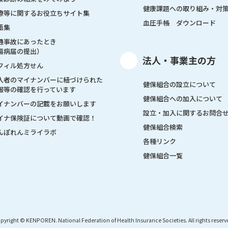
健康課題への取り組み・対
療等に関するお役立ちサイト集
血圧手帳 ダウンロード
語集
通事故にあったとき
傷病届の提出）
法人・事業主の方
フィル処方せん
入者のマイナンバーに紐づけられた
健保組合の設立について
報等の確認を行っています
健保組合への加入について
イナンバーの記載をお願いします
設立・加入に関するお問合
イナ保険証について動画で確認！
健保組合検索
んぽれんミライラボ
各種リンク
健保組合一覧
pyright © KENPOREN. National Federation of Health Insurance Societies. All rights reserv