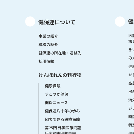
健
健保連について
医
事業の紹介
壊
機構の紹介
き
健保連の所在地・連絡先
み
採用情報
健
けんぽれんの刊行物
か
高
健康保険
出
すこやか健保
海
健保ニュース
ジ
健保連八十年の歩み
時
図表で見る医療保障
特
第25回 外国医療問題
健
研究調査団報告書