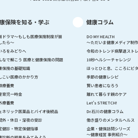
康保険を知る・学ぶ
健康コラム
崩ドラマ〜もしも医療保険制度が崩
DO MY HEALTH
したら〜
～ただいま健康メディア制
いろをみどりへ
令和のトレンド病撃退スト
んなで解こう 医療と健康保険の問題
10秒ヘルシーチャレンジ
康保険の基礎知識
ほっとひと息、こころにビ
しこい医療のかかり方
季節の健康レシピ
額療養費
賢い患者になろう
産育児一時金
離れて暮らす親のケア
外療養費
Let's STRETCH!
ェネリック医薬品とバイオ後続品
Dr.石川の健康コラム
間外・休日・深夜の受診
働き盛りのメンタルヘルス
定健診・特定保健指導
企業・健保訪問シリーズ
～健康経営 事例紹介～
康診断の結果をみてみよう