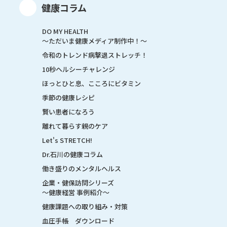
健康コラム
DO MY HEALTH
～ただいま健康メディア制作中！～
令和のトレンド病撃退ストレッチ！
10秒ヘルシーチャレンジ
ほっとひと息、こころにビタミン
季節の健康レシピ
賢い患者になろう
離れて暮らす親のケア
Let's STRETCH!
Dr.石川の健康コラム
働き盛りのメンタルヘルス
企業・健保訪問シリーズ
～健康経営 事例紹介～
健康課題への取り組み・対策
血圧手帳 ダウンロード