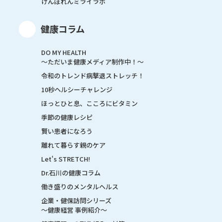
けんぽれんミライラボ
健康コラム
DO MY HEALTH
～ただいま健康メディア制作中！～
令和のトレンド病撃退ストレッチ！
10秒ヘルシーチャレンジ
ほっとひと息、こころにビタミン
季節の健康レシピ
賢い患者になろう
離れて暮らす親のケア
Let's STRETCH!
Dr.石川の健康コラム
働き盛りのメンタルヘルス
企業・健保訪問シリーズ
～健康経営 事例紹介～