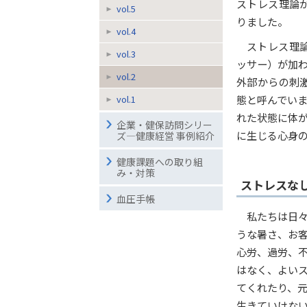
ストレス理論
vol.5
りました。
vol.4
ストレス理
vol.3
ッサー）が加
vol.2
外部からの刺
態と呼んでい
vol.1
れた状態に体
企業・健保訪問シリー
に生じる心身
ズ―健康経営 事例紹介
健康課題への取り組
み・対策
ストレスな
血圧手帳
私たちは日
うな暑さ、お
心労、過労、
はなく、よい
てくれたり、
生きていけな