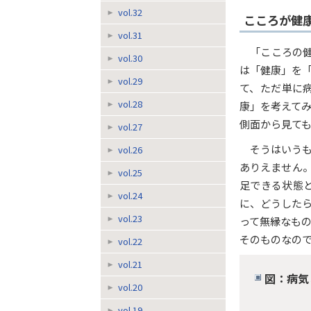
vol.32
こころが健
vol.31
「こころの
vol.30
は「健康」を「
vol.29
て、ただ単に
vol.28
康」を考えて
側面から見て
vol.27
そうはいう
vol.26
ありえません
vol.25
足できる状態
vol.24
に、どうした
vol.23
って無縁なも
そのものなの
vol.22
vol.21
図：病気
vol.20
vol.19