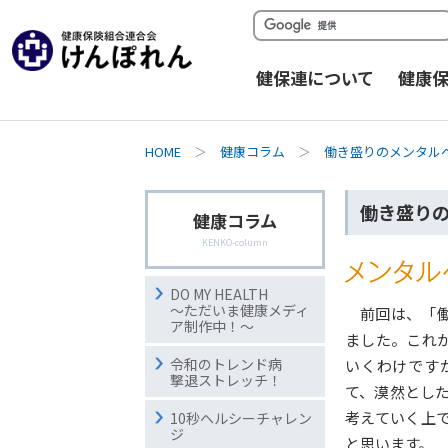
健保連について
健康
HOME
＞
健康コラム
＞
働き盛りのメンタル
働き盛りのメ
健康コラム
KENKO-column
DO MY HEALTH
～ただいま健康メディ
前回は、「
ア制作中！～
ました。これ
令和のトレンド病
いくわけです
撃退ストレッチ！
て、漠然とし
考えていく上
10秒ヘルシーチャレン
ジ
と思います。