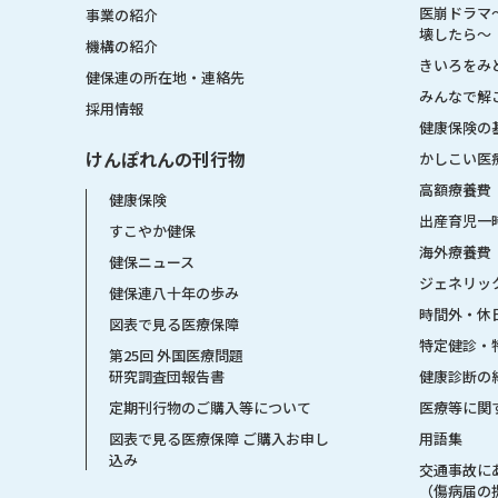
医崩ドラマ
事業の紹介
壊したら〜
機構の紹介
きいろをみ
健保連の所在地・連絡先
みんなで解
採用情報
健康保険の
けんぽれんの刊行物
かしこい医
高額療養費
健康保険
出産育児一
すこやか健保
海外療養費
健保ニュース
ジェネリッ
健保連八十年の歩み
時間外・休
図表で見る医療保障
特定健診・
第25回 外国医療問題
健康診断の
研究調査団報告書
医療等に関
定期刊行物のご購入等について
用語集
図表で見る医療保障 ご購入お申し
込み
交通事故に
（傷病届の