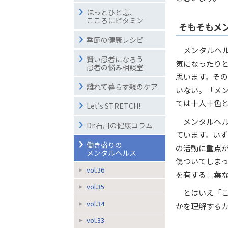
ほっとひと息、
こころにビタミン
そもそもメ
季節の健康レシピ
メンタルヘ
賢い患者になろう
気になったり
患者の悩み相談室
思います。そ
離れて暮らす親のケア
いない。「メ
ては十人十色
Let's STRETCH!
メンタルヘル
Dr.石川の健康コラム
ています。い
働き盛りの
の活動に重点
メンタルヘルス
傷ついてしま
vol.36
を有する言葉
vol.35
とはいえ「
vol.34
かを理解する
vol.33