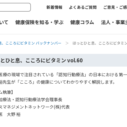
新着情報
よくあるご質問
ご意見・ご感
いて
健康保険を知る・学ぶ
健康コラム
法人・事業
息、こころにビタミン バックナンバー
＞
ほっとひと息、こころにビタミン v
とひと息、こころにビタミン vol.60
医療の現場で注目されている「認知行動療法」の日本における第
裕先生が「こころ」の健康についてわかりやすく解説します。
ム執筆】
知療法・認知行動療法学会理事長
スマネジメントネットワーク(株)代表
医 大野 裕