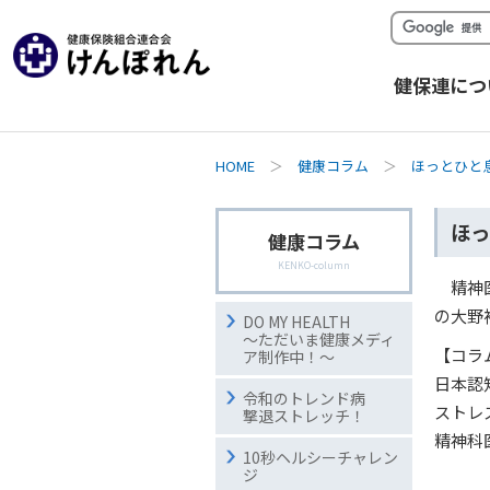
健保連につ
HOME
＞
健康コラム
＞
ほっとひと
ほっ
健康コラム
KENKO-column
精神
の大野
DO MY HEALTH
～ただいま健康メディ
【コラ
ア制作中！～
日本認
令和のトレンド病
ストレ
撃退ストレッチ！
精神科
10秒ヘルシーチャレン
ジ