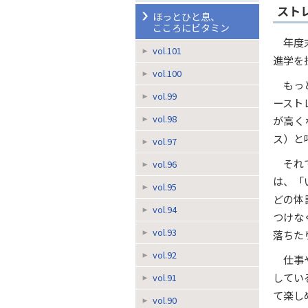
スト
ほっとひと息、
こころにビタミン
年度
vol.101
進学を
vol.100
もっ
vol.99
ースト
vol.98
が高く
ス）と
vol.97
それ
vol.96
は、「
vol.95
どの体
vol.94
つけな
vol.93
落ちた
vol.92
仕事
してい
vol.91
て楽し
vol.90