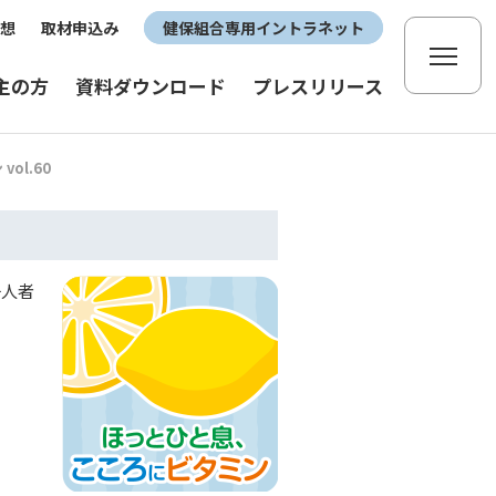
想
取材申込み
健保組合専用イントラネット
主の方
資料ダウンロード
プレスリリース
ol.60
一人者