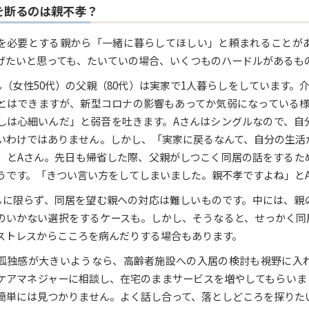
を断るのは親不孝？
を必要とする親から「一緒に暮らしてほしい」と頼まれることが
げたいと思っても、たいていの場合、いくつものハードルがあるも
ん（女性50代）の父親（80代）は実家で1人暮らしをしています。
とはできますが、新型コロナの影響もあってか気弱になっている様
しは心細いんだ」と弱音を吐きます。Aさんはシングルなので、自
いわけではありません。しかし、「実家に戻るなんて、自分の生活
」とAさん。先日も帰省した際、父親がしつこく同居の話をするた
うです。「きつい言い方をしてしまいました。親不孝ですよね」と
んに限らず、同居を望む親への対応は難しいものです。中には、親
のいかない選択をするケースも。しかし、そうなると、せっかく同
ストレスからこころを病んだりする場合もあります。
孤独感が大きいようなら、高齢者施設への入居の検討も視野に入
ケアマネジャーに相談し、在宅のままサービスを増やしてもらいま
簡単には見つかりません。よく話し合って、落としどころを探りた