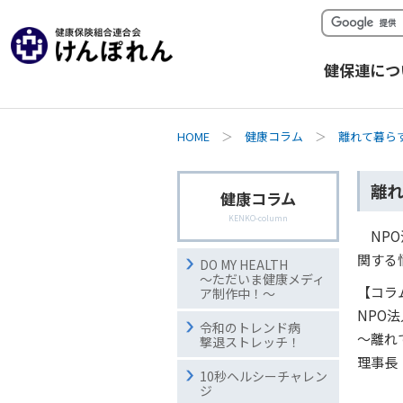
健保連につ
HOME
＞
健康コラム
＞
離れて暮ら
離れ
健康コラム
KENKO-column
NP
関する
DO MY HEALTH
～ただいま健康メディ
【コラ
ア制作中！～
NPO
令和のトレンド病
～離れ
撃退ストレッチ！
理事長
10秒ヘルシーチャレン
ジ