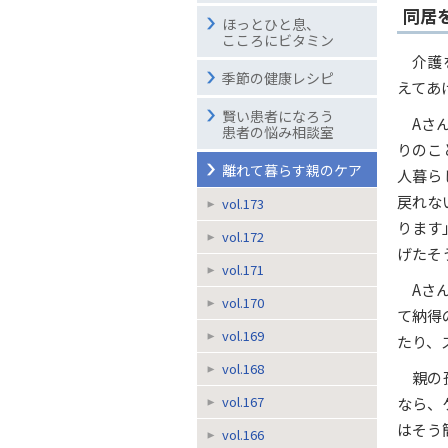
同居
ほっとひと息、
こころにビタミン
介護
季節の健康レシピ
えてあ
賢い患者になろう
Aさ
患者の悩み相談室
りのこ
離れて暮らす親のケア
人暮ら
戻れな
vol.173
ります
vol.172
げたそ
vol.171
Aさ
vol.170
て納得
vol.169
たり、
vol.168
親の
vol.167
なら、
はそう
vol.166