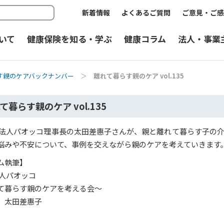
新着情報
よくあるご質問
ご意見・ご感
いて
健康保険を知る・学ぶ
健康コラム
法人・事業
す親のケアバックナンバー
＞
離れて暮らす親のケア vol.135
て暮らす親のケア vol.135
O法人パオッコ理事長の太田差惠子さんが、親と離れて暮らす子の
悩みや不安について、事例を交えながら親のケアを考えていきます
ム執筆】
法人パオッコ
て暮らす親のケアを考える会～
 太田差惠子