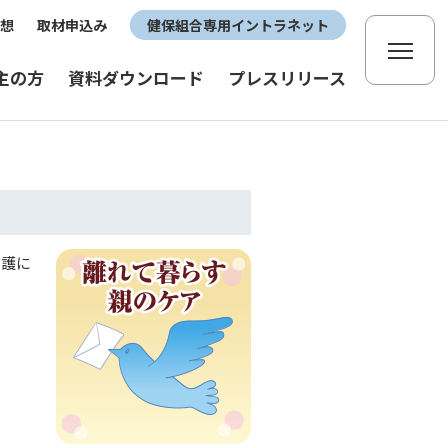
想
取材申込み
健保組合専用イントラネット
主の方
資料ダウンロード
プレスリリース
介護に
。