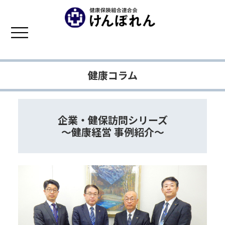
!-- ヘッダー
+++++++++++++++++++++++++++++++++++++++++++++++ -->
健康コラム
企業・健保訪問シリーズ
～健康経営 事例紹介～