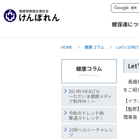
健保連につ
HOME
＞
健康コラム
＞
Let's ST
Let
健康コラム
KENKO-column
長畑
をご紹
DO MY HEALTH
～ただいま健康メディ
【イラ
ア制作中！～
【監修
令和のトレンド病
理事長
撃退ストレッチ！
10秒ヘルシーチャレン
ジ