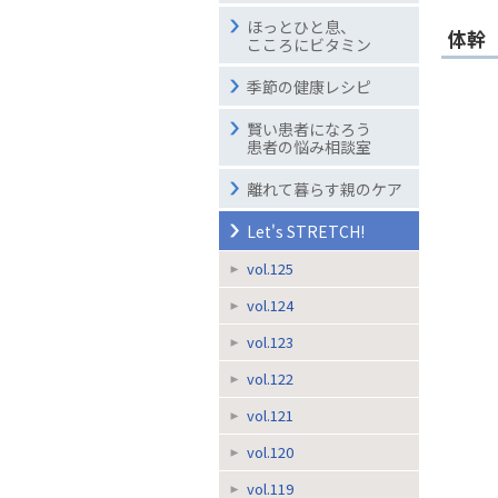
ほっとひと息、
体幹
こころにビタミン
季節の健康レシピ
賢い患者になろう
患者の悩み相談室
離れて暮らす親のケア
Let's STRETCH!
vol.125
vol.124
vol.123
vol.122
vol.121
vol.120
vol.119