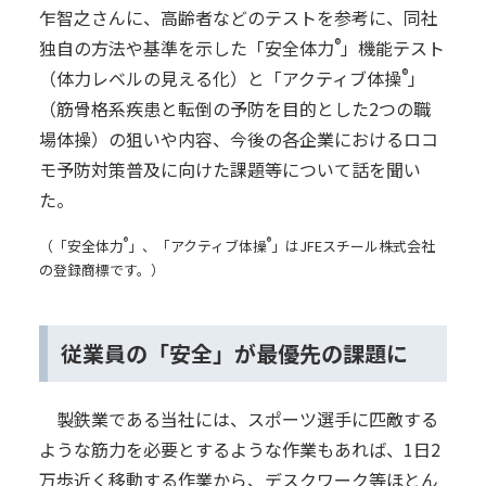
乍智之さんに、高齢者などのテストを参考に、同社
®
独自の方法や基準を示した「安全体力
」機能テスト
®
（体力レベルの見える化）と「アクティブ体操
」
（筋骨格系疾患と転倒の予防を目的とした2つの職
場体操）の狙いや内容、今後の各企業におけるロコ
モ予防対策普及に向けた課題等について話を聞い
た。
®
®
（「安全体力
」、「アクティブ体操
」はJFEスチール株式会社
の登録商標です。）
従業員の「安全」が最優先の課題に
製鉄業である当社には、スポーツ選手に匹敵する
ような筋力を必要とするような作業もあれば、1日2
万歩近く移動する作業から、デスクワーク等ほとん