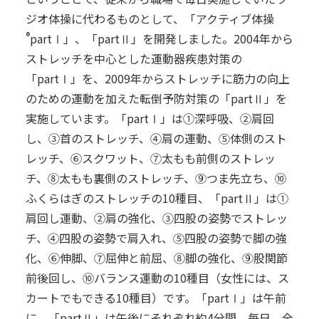
ジオ体操に代わるものとして、「アクティブ体操
®
partⅠ」、「partⅡ」を開発しました。2004年から
ストレッチを中心とした運動器疾患対策の
「partⅠ」を、2009年からストレッチに筋力の向上
のための運動を加えた転倒予防対策の「partⅡ」を
実施しています。「partⅠ」は①深呼吸、②肩回
し、③首のストレッチ、④肩の運動、⑤体側のスト
レッチ、⑥スクワット、⑦太もも前側のストレッ
チ、⑧太もも裏側のストレッチ、⑨つま先立ち、⑩
ふくらはぎのストレッチの10種目、「partⅡ」は①
肩回し運動、②肩の強化、③四股の姿勢でストレッ
チ、④四股の姿勢で肩入れ、⑤四股の姿勢で脚の強
化、⑥伸脚、⑦屈伸と前屈、⑧脚の強化、⑨股関節
前後回し、⑩バランス運動の10種目（女性には、ス
カートでもできる10種目）です。「partⅠ」は午前
に、「partⅡ」は午後にそれぞれ約4分間、毎日、全