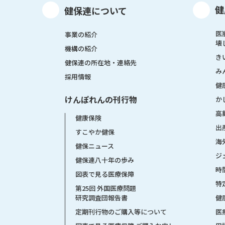
健
健保連について
医
事業の紹介
壊
機構の紹介
き
健保連の所在地・連絡先
み
採用情報
健
けんぽれんの刊行物
か
高
健康保険
出
すこやか健保
海
健保ニュース
ジ
健保連八十年の歩み
時
図表で見る医療保障
特
第25回 外国医療問題
健
研究調査団報告書
医
定期刊行物のご購入等について