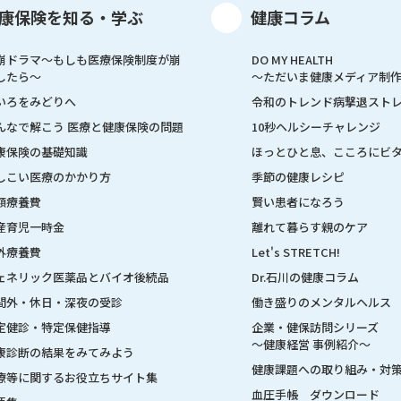
康保険を知る・学ぶ
健康コラム
崩ドラマ〜もしも医療保険制度が崩
DO MY HEALTH
したら〜
～ただいま健康メディア制
いろをみどりへ
令和のトレンド病撃退スト
んなで解こう 医療と健康保険の問題
10秒ヘルシーチャレンジ
康保険の基礎知識
ほっとひと息、こころにビ
しこい医療のかかり方
季節の健康レシピ
額療養費
賢い患者になろう
産育児一時金
離れて暮らす親のケア
外療養費
Let's STRETCH!
ェネリック医薬品とバイオ後続品
Dr.石川の健康コラム
間外・休日・深夜の受診
働き盛りのメンタルヘルス
定健診・特定保健指導
企業・健保訪問シリーズ
～健康経営 事例紹介～
康診断の結果をみてみよう
健康課題への取り組み・対
療等に関するお役立ちサイト集
血圧手帳 ダウンロード