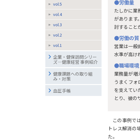
●労働量
vol.5
たしかに業
vol.4
があります
vol.3
討すること
vol.2
●労働の質
vol.1
営業は一般
水準が高け
企業・健保訪問シリー
ズ―健康経営 事例紹介
●職場環境
業務量が増
健康課題への取り組
み・対策
うまくフォ
を支えてい
血圧手帳
とり、彼の
この事例で
トレス解消の
た。