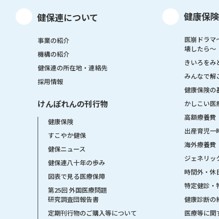
健康保険
健保連について
医崩ドラマ
事業の紹介
壊したら〜
機構の紹介
きいろをみ
健保連の所在地・連絡先
みんなで解
採用情報
健康保険の
けんぽれんの刊行物
かしこい医
高額療養費
健康保険
出産育児一
すこやか健保
海外療養費
健保ニュース
ジェネリッ
健保連八十年の歩み
時間外・休
図表で見る医療保障
特定健診・
第25回 外国医療問題
健康診断の
研究調査団報告書
医療等に関
定期刊行物のご購入等について