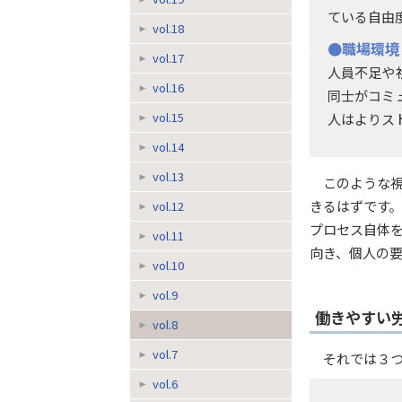
ている自由
vol.18
●職場環境
vol.17
人員不足や
vol.16
同士がコミ
vol.15
人はよりス
vol.14
vol.13
このような
きるはずです
vol.12
プロセス自体
vol.11
向き、個人の
vol.10
vol.9
働きやすい
vol.8
vol.7
それでは３
vol.6