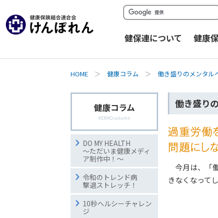
健保連について
健康
HOME
＞
健康コラム
＞
働き盛りのメンタル
働き盛りのメ
健康コラム
KENKO-column
DO MY HEALTH
～ただいま健康メディ
ア制作中！～
今月は、「
令和のトレンド病
きなくなって
撃退ストレッチ！
10秒ヘルシーチャレン
ジ