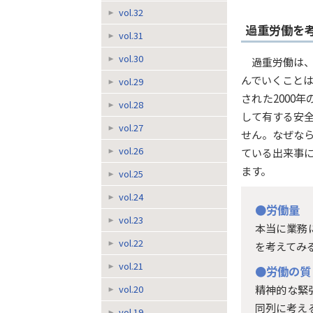
vol.32
過重労働を
vol.31
vol.30
過重労働は
んでいくこと
vol.29
された2000
vol.28
して有する安
vol.27
せん。なぜな
vol.26
ている出来事
ます。
vol.25
vol.24
●労働量
vol.23
本当に業務
vol.22
を考えてみ
vol.21
●労働の質
精神的な緊
vol.20
同列に考え
vol.19