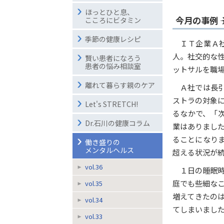
ほっとひと息、
今月の事例 
こころにビタミン
季節の健康レシピ
ＩＴ企業Ａ
人。社交的な
賢い患者になろう
患者の悩み相談室
ットサルを職
離れて暮らす親のケア
Ａ社では長
ストラの対象
Let's STRETCH!
るなかで、「次
Dr.石川の健康コラム
業はありまし
ることになりま
働き盛りの
メンタルヘルス
超える状況が
vol.36
１日の睡眠
庭でも些細な
vol.35
増えてきたの
vol.34
てしまいまし
vol.33