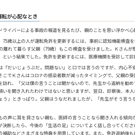
運転が心配なとき
ドライバーによる事故の報道を見るたび、親のことを思い浮かべ心
、75歳以上の人が運転免許を更新するには、事前に認知機能検査
）の離れて暮らす父親（79歳）もこの検査を受けました。Ｋさん
」という結果でした。免許を更新するには、医療機関を受診して診
は『だいじょうぶだ。問題ない』と口では言うのですが、内心不
そこでＫさんはコロナの感染者数が減ったタイミングで、父親の受
を訪れ、「父は僕の言うことは聞かないので、先生から返納を勧め
願いを聞き入れたわけではないと思いますが、翌日、診察後、本人
ょう」ときっぱり。父親はうなだれましたが、「先生がそう言う
もの声に耳を貸さない親も、医師の言うことなら聞き入れる傾向
が決断したら、今後の「生活の足」についてよく話し合ってくださ
の補助などさまざまな特典を用意しています。また、免許返納後も