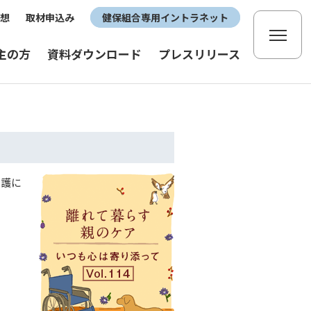
想
取材申込み
健保組合専用イントラネット
主の方
資料ダウンロード
プレスリリース
介護に
。