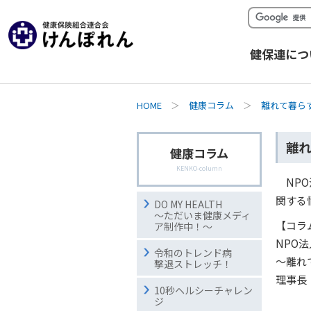
健保連につ
HOME
＞
健康コラム
＞
離れて暮ら
離れ
健康コラム
KENKO-column
NP
関する
DO MY HEALTH
～ただいま健康メディ
【コラ
ア制作中！～
NPO
令和のトレンド病
～離れ
撃退ストレッチ！
理事長
10秒ヘルシーチャレン
ジ