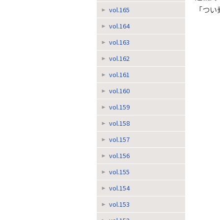
「つい
vol.165
vol.164
vol.163
vol.162
vol.161
vol.160
vol.159
vol.158
vol.157
vol.156
vol.155
vol.154
vol.153