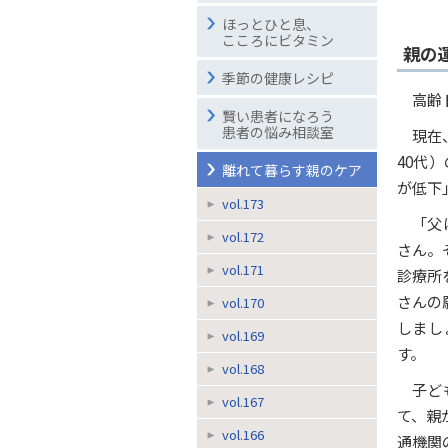
ほっとひと息、
こころにビタミン
親の
季節の健康レシピ
高齢
賢い患者になろう
患者の悩み相談室
現在
40代
離れて暮らす親のケア
が低下
vol.173
「父
vol.172
さん。
vol.171
診療所
さんの
vol.170
しまし
vol.169
す。
vol.168
子ど
vol.167
て、親
vol.166
通機関