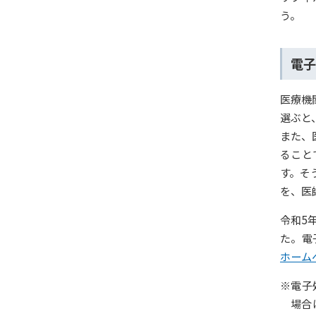
う。
電子
医療機
選ぶと
また、
ること
す。そ
を、医
令和5
た。電
ホーム
※電子
場合