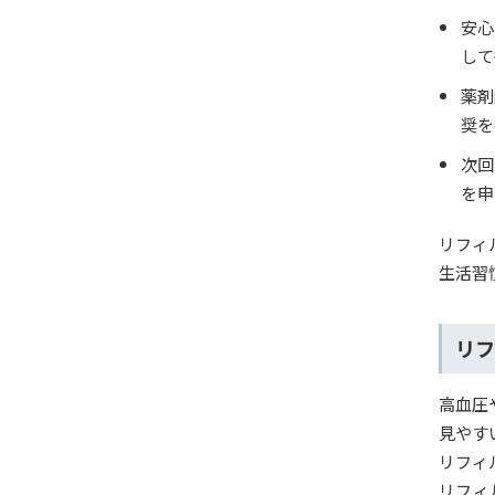
安心
して
薬剤
奨を
次回
を申
リフィ
生活習
リフ
高血圧
見やす
リフィ
リフィ