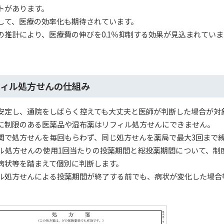
トがあります。
して、医療の効率化も期待されています。
の推計により、医療費の伸びを0.1％抑制する効果が見込まれていま
ィル処方せんの仕組み
安定し、通院をしばらく控えても大丈夫と医師が判断した場合が対
に制限のある医薬品や湿布薬はリフィル処方せんにできません。
関で処方せんを毎回もらわず、同じ処方せんを薬局で最大3回まで
ル処方せんの使用1回当たりの投薬期間と総投薬期間について、制
病状等を踏まえて個別に判断します。
ル処方せんによる投薬期間が終了する前でも、病状が変化した場合