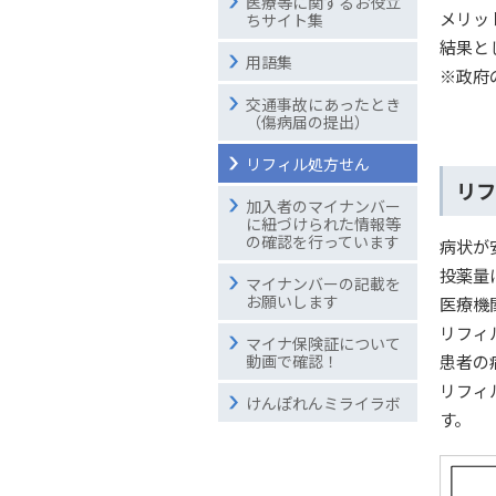
医療等に関するお役立
メリッ
ちサイト集
結果と
用語集
※政府
交通事故にあったとき
（傷病届の提出）
リフィル処方せん
リフ
加入者のマイナンバー
に紐づけられた情報等
の確認を行っています
病状が
投薬量
マイナンバーの記載を
お願いします
医療機
リフィ
マイナ保険証について
患者の
動画で確認！
リフィ
けんぽれんミライラボ
す。