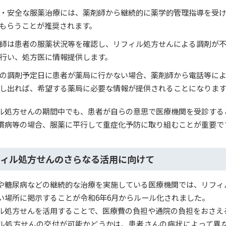
・安全な服薬治療には、薬剤師から継続的に薬学的管理指導を受け
もらうことが推奨されます。
師は患者の服薬状況等を確認し、リフィル処方せんによる調剤が
行い、処方医に情報提供します。
の調剤予定日に患者が薬局に行かない場合、薬剤師から電話等によ
し出れば、希望する薬局に必要な情報が提供されることになります
ル処方せんの期間中でも、患者が自らの意思で医療機関を受診する
慣病等の場合、服薬に平行して重症化予防に取り組むことが重要で
ィル処方せんのさらなる活用に向けて
や糖尿病などの継続的な治療を実施している医療機関では、リフィ
い場所に掲示することが令和6年6月からルール化されました。
ル処方せんを活用することで、医療費の負担や通院の負担をおさえ
ル処方せんの交付が可能かどうかは、患者さんの病状によって異