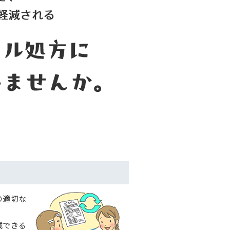
の適切な
。
減できる