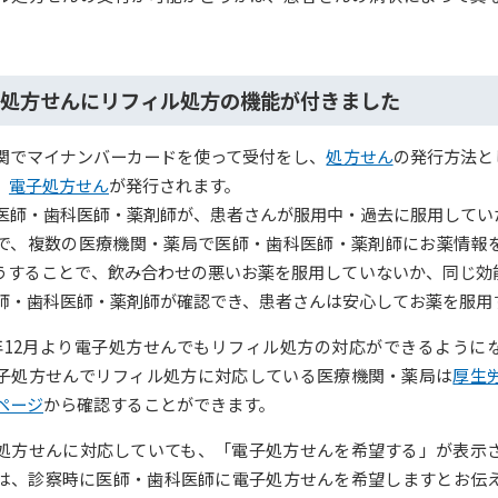
処方せんにリフィル処方の機能が付きました
関でマイナンバーカードを使って受付をし、
処方せん
の発行方法と
、
電子処方せん
が発行されます。
医師・歯科医師・薬剤師が、患者さんが服用中・過去に服用してい
で、複数の医療機関・薬局で医師・歯科医師・薬剤師にお薬情報
うすることで、飲み合わせの悪いお薬を服用していないか、同じ効
師・歯科医師・薬剤師が確認でき、患者さんは安心してお薬を服用
年12月より電子処方せんでもリフィル処方の対応ができるように
子処方せんでリフィル処方に対応している医療機関・薬局は
厚生
ページ
から確認することができます。
処方せんに対応していても、「電子処方せんを希望する」が表示
は、診察時に医師・歯科医師に電子処方せんを希望しますとお伝