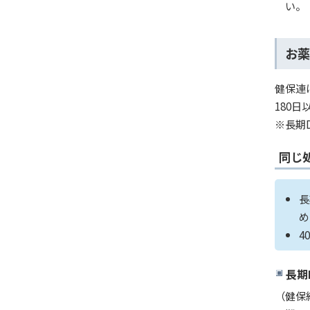
い。
お薬
健保連
180
※長期
同じ
長
め
4
長期
（健保