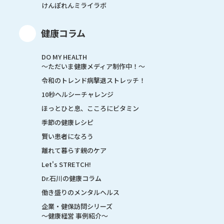
けんぽれんミライラボ
健康コラム
DO MY HEALTH
～ただいま健康メディア制作中！～
令和のトレンド病撃退ストレッチ！
10秒ヘルシーチャレンジ
ほっとひと息、こころにビタミン
季節の健康レシピ
賢い患者になろう
離れて暮らす親のケア
Let's STRETCH!
Dr.石川の健康コラム
働き盛りのメンタルヘルス
企業・健保訪問シリーズ
～健康経営 事例紹介～