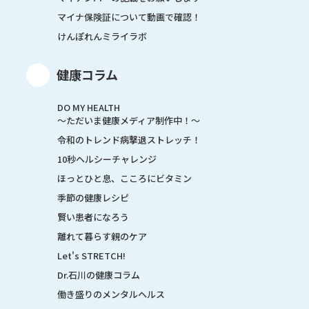
マイナ保険証について動画で確認！
けんぽれんミライラボ
健康コラム
DO MY HEALTH
～ただいま健康メディア制作中！～
令和のトレンド病撃退ストレッチ！
10秒ヘルシーチャレンジ
ほっとひと息、こころにビタミン
季節の健康レシピ
賢い患者になろう
離れて暮らす親のケア
Let's STRETCH!
Dr.石川の健康コラム
働き盛りのメンタルヘルス