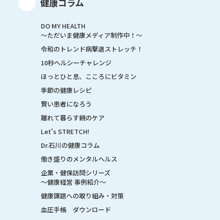
健康コラム
DO MY HEALTH
～ただいま健康メディア制作中！～
令和のトレンド病撃退ストレッチ！
10秒ヘルシーチャレンジ
ほっとひと息、こころにビタミン
季節の健康レシピ
賢い患者になろう
離れて暮らす親のケア
Let's STRETCH!
Dr.石川の健康コラム
働き盛りのメンタルヘルス
企業・健保訪問シリーズ
～健康経営 事例紹介～
健康課題への取り組み・対策
血圧手帳 ダウンロード