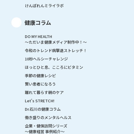
けんぽれんミライラボ
健康コラム
DO MY HEALTH
～ただいま健康メディア制作中！～
令和のトレンド病撃退ストレッチ！
10秒ヘルシーチャレンジ
ほっとひと息、こころにビタミン
季節の健康レシピ
賢い患者になろう
離れて暮らす親のケア
Let's STRETCH!
Dr.石川の健康コラム
働き盛りのメンタルヘルス
企業・健保訪問シリーズ
～健康経営 事例紹介～