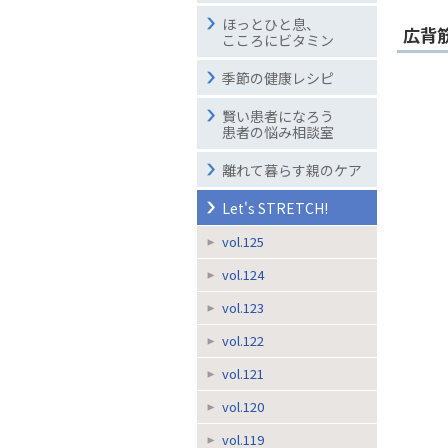
ほっとひと息、
広背
こころにビタミン
季節の健康レシピ
賢い患者になろう
患者の悩み相談室
離れて暮らす親のケア
Let's STRETCH!
vol.125
vol.124
vol.123
vol.122
vol.121
vol.120
vol.119