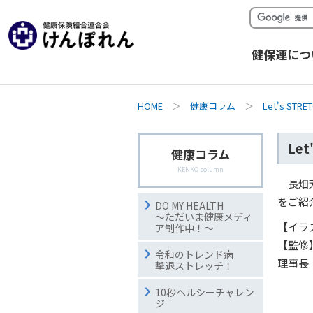
健保連につ
HOME
＞
健康コラム
＞
Let's ST
Let
健康コラム
KENKO-column
長畑
をご紹
DO MY HEALTH
～ただいま健康メディ
【イラ
ア制作中！～
【監修
令和のトレンド病
理事長
撃退ストレッチ！
10秒ヘルシーチャレン
ジ