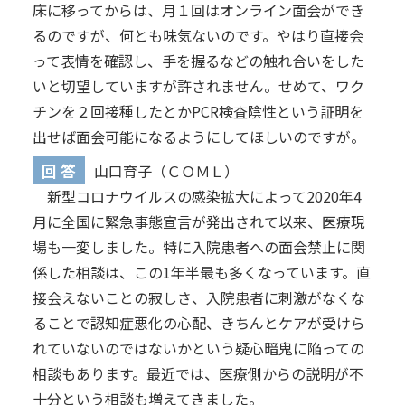
床に移ってからは、月１回はオンライン面会ができ
るのですが、何とも味気ないのです。やはり直接会
って表情を確認し、手を握るなどの触れ合いをした
いと切望していますが許されません。せめて、ワク
チンを２回接種したとかPCR検査陰性という証明を
出せば面会可能になるようにしてほしいのですが。
回 答
山口育子（ＣＯＭＬ）
新型コロナウイルスの感染拡大によって2020年4
月に全国に緊急事態宣言が発出されて以来、医療現
場も一変しました。特に入院患者への面会禁止に関
係した相談は、この1年半最も多くなっています。直
接会えないことの寂しさ、入院患者に刺激がなくな
ることで認知症悪化の心配、きちんとケアが受けら
れていないのではないかという疑心暗鬼に陥っての
相談もあります。最近では、医療側からの説明が不
十分という相談も増えてきました。