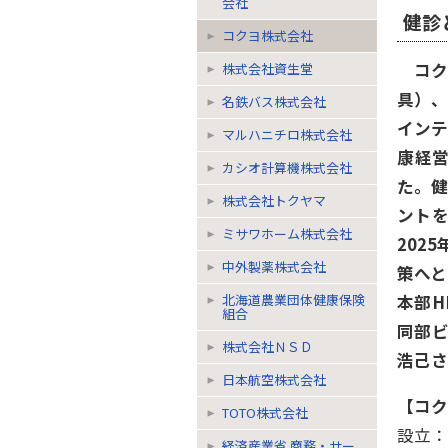
会社
健診
コクヨ株式会社
コク
株式会社資生堂
具）
名鉄バス株式会社
インテ
マルハニチロ株式会社
康経
カシオ計算機株式会社
た。
株式会社トクヤマ
ント
ミサワホーム株式会社
202
中外製薬株式会社
策へ
北海道農業団体健康保険
本部
組合
同部ビ
株式会社ＮＳＤ
浩己さ
日本航空株式会社
【コク
TOTO株式会社
設立：1
経済産業省 商務・サー