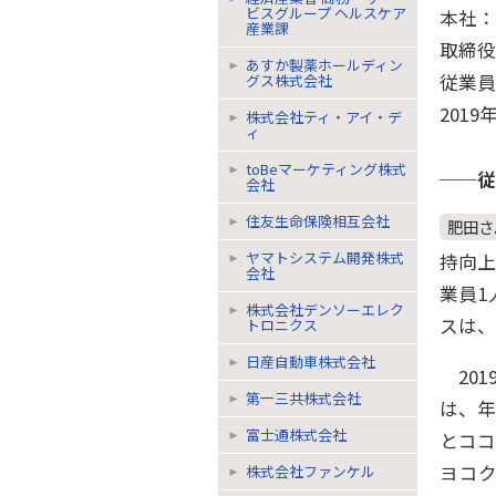
ビスグループ ヘルスケア
本社：
産業課
取締役
あすか製薬ホールディン
従業員
グス株式会社
201
株式会社ティ・アイ・デ
ィ
toBeマーケティング株式
──従
会社
住友生命保険相互会社
肥田さ
ヤマトシステム開発株式
持向上
会社
業員
株式会社デンソーエレク
スは、
トロニクス
日産自動車株式会社
201
第一三共株式会社
は、
富士通株式会社
とコ
ヨコ
株式会社ファンケル