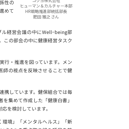
コクヨ株式会社
係性の
ヒューマン＆カルチャー本部
進めて
HR戦略推進部統括部長
肥田 雅之 さん
経営会議の中にWell−being部
ます。この部会の中に健康経営タスク
実行・推進を図っています。メン
医師の視点を反映させることで健
連携しています。健保組合では毎
者を集めて作成した「健康白書」
対応を検討しています。
く環境」「メンタルヘルス」「新