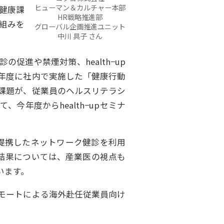
ヒューマン＆カルチャー本部
健康課
HR戦略推進部
組みを
グローバル企画推進ユニット
中川 具子 さん
進や禁煙対策、health−up
5年度に社内で実施した「健康行動
課題が、従業員のヘルスリテラシ
今年度からhealth−upセミナ
提携したネットワーク健診を利用
結果については、産業医の視点も
います。
リモートによる海外赴任従業員向け