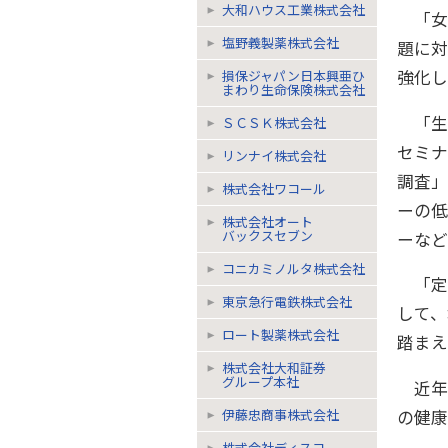
大和ハウス工業株式会社
「女
塩野義製薬株式会社
題に
強化し
損保ジャパン日本興亜ひ
まわり生命保険株式会社
「生活
ＳＣＳＫ株式会社
セミナ
リンナイ株式会社
調査
株式会社ワコール
ーの低
株式会社オート
バックスセブン
ーなど
コニカミノルタ株式会社
「定
東京急行電鉄株式会社
して
ロート製薬株式会社
踏まえ
株式会社大和証券
グループ本社
近年は
の健康
伊藤忠商事株式会社
株式会社ディスコ