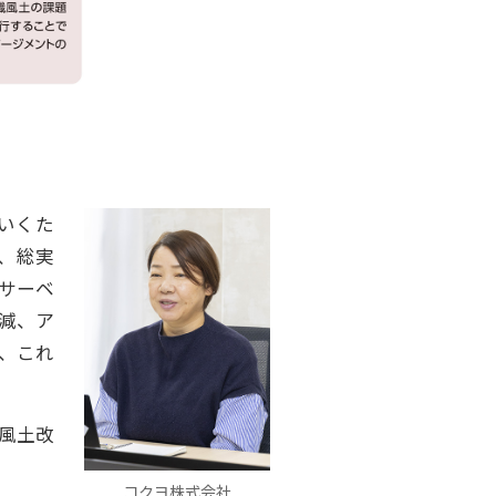
いくた
、総実
サーベ
減、ア
、これ
風土改
コクヨ株式会社