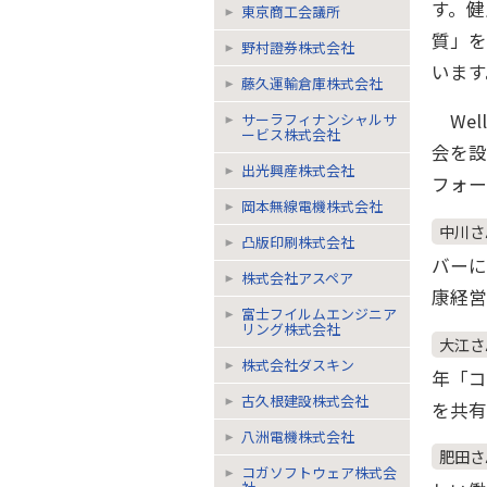
す。
東京商工会議所
質」
野村證券株式会社
います
藤久運輸倉庫株式会社
Wel
サーラフィナンシャルサ
ービス株式会社
会を設
出光興産株式会社
フォー
岡本無線電機株式会社
中川さ
凸版印刷株式会社
バー
株式会社アスペア
康経営
富士フイルムエンジニア
リング株式会社
大江さ
株式会社ダスキン
年「
古久根建設株式会社
を共有
八洲電機株式会社
肥田さ
コガソフトウェア株式会