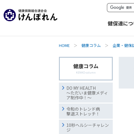
健保連につ
HOME
＞
健康コラム
＞
企業・健保
健康コラム
KENKO-column
DO MY HEALTH
～ただいま健康メディ
ア制作中！～
令和のトレンド病
撃退ストレッチ！
10秒ヘルシーチャレン
ジ