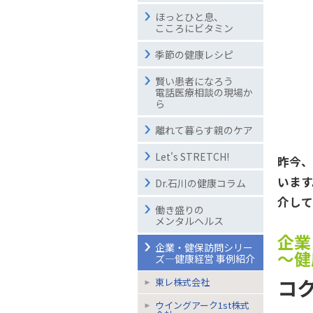
ほっとひと息、
こころにビタミン
季節の健康レシピ
賢い患者になろう
電話医療相談の現場か
ら
離れて暮らす親のケア
Let's STRETCH!
昨今
いま
Dr.石川の健康コラム
介して
働き盛りの
メンタルヘルス
企業
企業・健保訪問シリー
～健
ズ―健康経営 事例紹介
コ
東レ株式会社
ウイングアーク1st株式