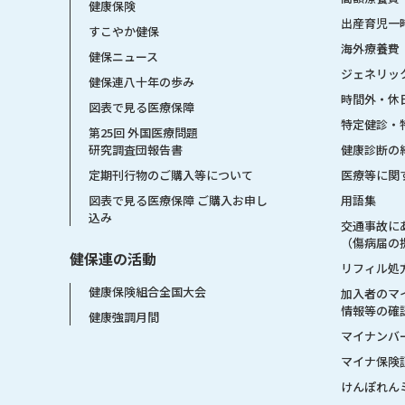
健康保険
出産育児一
すこやか健保
海外療養費
健保ニュース
ジェネリッ
健保連八十年の歩み
時間外・休
図表で見る医療保障
特定健診・
第25回 外国医療問題
健康診断の
研究調査団報告書
医療等に関
定期刊行物のご購入等について
用語集
図表で見る医療保障 ご購入お申し
込み
交通事故に
（傷病届の
健保連の活動
リフィル処
健康保険組合全国大会
加入者のマ
情報等の確
健康強調月間
マイナンバ
マイナ保険
けんぽれん