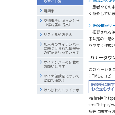
国立がん研
ちサイト集
患者やその
用語集
く紹介してい
交通事故にあったとき
（傷病届の提出）
医療情報サー
推奨される
リフィル処方せん
思決定の一助
加入者のマイナンバー
りやすく作成
に紐づけられた情報等
の確認を行っています
バナーダウ
マイナンバーの記載を
お願いします
このページを
HTMLをコピ
マイナ保険証について
動画で確認！
けんぽれんミライラボ
<a href="http
src="https://
療等に関するお役立ち