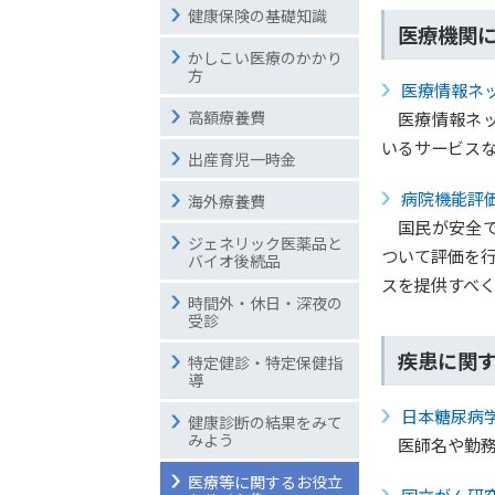
健康保険の基礎知識
医療機関
かしこい医療のかかり
方
医療情報ネ
高額療養費
医療情報ネ
いるサービス
出産育児一時金
病院機能評
海外療養費
国民が安全
ジェネリック医薬品と
ついて評価を
バイオ後続品
スを提供すべ
時間外・休日・深夜の
受診
疾患に関
特定健診・特定保健指
導
日本糖尿病
健康診断の結果をみて
みよう
医師名や勤
医療等に関するお役立