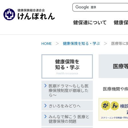
健保連について
健康
HOME
＞
健康保険を知る・学ぶ
＞
医療等に
健康保険を
医療
知る・学ぶ
Health-insurance
医崩ドラマ〜もしも医
医療機関や
療保険制度が崩壊した
ら〜
きいろをみどりへ
みんなで解こう 医療と
健康保険の問題