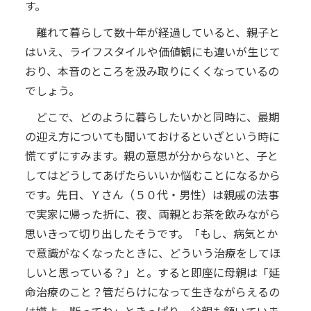
す。
離れて暮らして数十年が経過していると、親子と
はいえ、ライフスタイルや価値観にも違いが生じて
おり、本音のところを汲み取りにくくなっているの
でしょう。
どこで、どのように暮らしたいかと同時に、最期
の迎え方についても聞いておけるといざという時に
慌てずにすみます。親の意思が分からないと、子と
してはどうしてあげたらいいか悩むことになるから
です。先日、Ｙさん（５０代・男性）は親戚の法事
で実家に帰った折に、夜、両親とお茶を飲みながら
思いきって切り出したそうです。「もし、病気とか
で意識がなくなったときに、どういう治療をしてほ
しいと思っている？」と。すると即座に母親は「延
命治療のこと？管だらけになって生きながらえるの
は嫌よ。断ってね」ときっぱり。父親も頷いていま