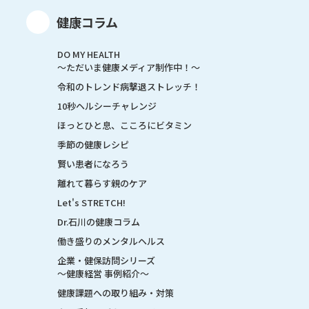
健康コラム
DO MY HEALTH
～ただいま健康メディア制作中！～
令和のトレンド病撃退ストレッチ！
10秒ヘルシーチャレンジ
ほっとひと息、こころにビタミン
季節の健康レシピ
賢い患者になろう
離れて暮らす親のケア
Let's STRETCH!
Dr.石川の健康コラム
働き盛りのメンタルヘルス
企業・健保訪問シリーズ
～健康経営 事例紹介～
健康課題への取り組み・対策