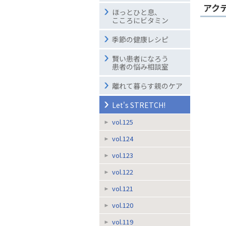
アク
ほっとひと息、
こころにビタミン
季節の健康レシピ
賢い患者になろう
患者の悩み相談室
離れて暮らす親のケア
Let's STRETCH!
vol.125
vol.124
vol.123
vol.122
vol.121
vol.120
vol.119