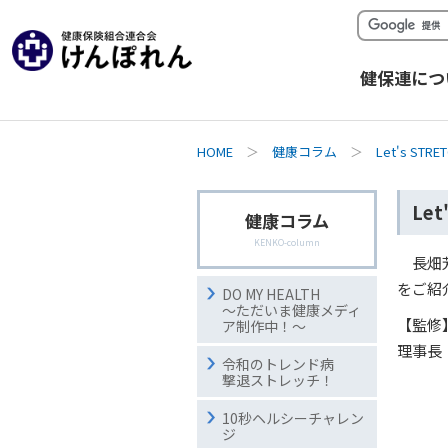
健保連につ
HOME
＞
健康コラム
＞
Let's ST
Let
健康コラム
KENKO-column
長畑
をご紹
DO MY HEALTH
～ただいま健康メディ
【監修
ア制作中！～
理事長
令和のトレンド病
撃退ストレッチ！
10秒ヘルシーチャレン
ジ