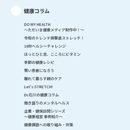
健康コラム
DO MY HEALTH
～ただいま健康メディア制作中！～
令和のトレンド病撃退ストレッチ！
10秒ヘルシーチャレンジ
ほっとひと息、こころにビタミン
季節の健康レシピ
賢い患者になろう
離れて暮らす親のケア
Let's STRETCH!
Dr.石川の健康コラム
働き盛りのメンタルヘルス
企業・健保訪問シリーズ
～健康経営 事例紹介～
健康課題への取り組み・対策