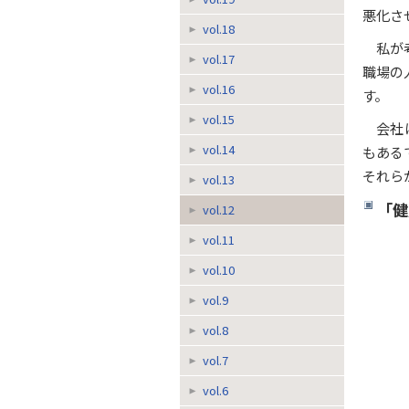
悪化さ
vol.18
私が
vol.17
職場の
vol.16
す。
vol.15
会社
vol.14
もある
それら
vol.13
「健
vol.12
vol.11
vol.10
vol.9
vol.8
vol.7
vol.6