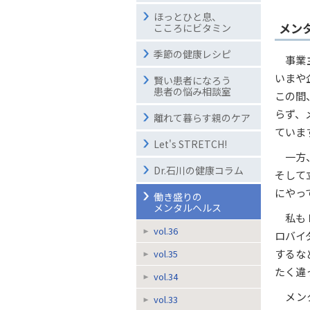
ほっとひと息、
メン
こころにビタミン
季節の健康レシピ
事業
いまや
賢い患者になろう
患者の悩み相談室
この間
らず、
離れて暮らす親のケア
ていま
Let's STRETCH!
一方
Dr.石川の健康コラム
そして
にやっ
働き盛りの
メンタルヘルス
私も
vol.36
ロバイ
するな
vol.35
たく違
vol.34
メン
vol.33