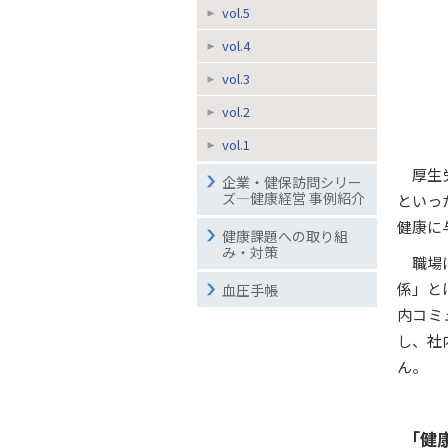
vol.5
vol.4
vol.3
vol.2
vol.1
厚生
企業・健保訪問シリー
ズ―健康経営 事例紹介
といっ
健康に
健康課題への取り組
み・対策
職場
係」と
血圧手帳
内コミ
し、社
ん。
「健