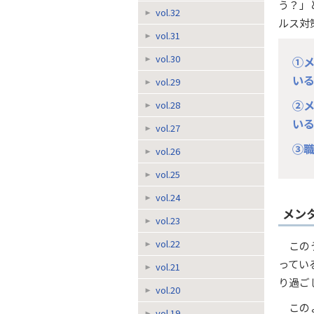
う？」
vol.32
ルス対
vol.31
vol.30
①
い
vol.29
②
vol.28
い
vol.27
③
vol.26
vol.25
vol.24
メン
vol.23
vol.22
この
ってい
vol.21
り過ご
vol.20
この
vol.19