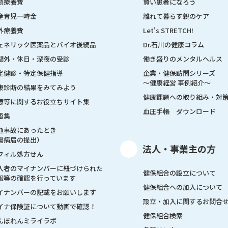
額療養費
賢い患者になろう
産育児一時金
離れて暮らす親のケア
外療養費
Let's STRETCH!
ェネリック医薬品とバイオ後続品
Dr.石川の健康コラム
間外・休日・深夜の受診
働き盛りのメンタルヘルス
定健診・特定保健指導
企業・健保訪問シリーズ
～健康経営 事例紹介～
康診断の結果をみてみよう
健康課題への取り組み・対
療等に関するお役立ちサイト集
血圧手帳 ダウンロード
語集
通事故にあったとき
傷病届の提出）
法人・事業主の方
フィル処方せん
入者のマイナンバーに紐づけられた
健保組合の設立について
報等の確認を行っています
健保組合への加入について
イナンバーの記載をお願いします
設立・加入に関するお問合
イナ保険証について動画で確認！
健保組合検索
んぽれんミライラボ