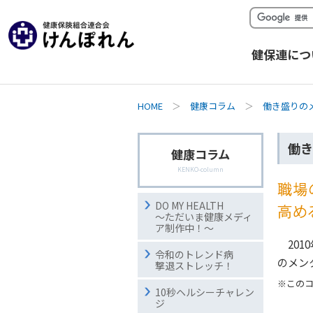
健保連につ
HOME
＞
健康コラム
＞
働き盛りの
働き
健康コラム
KENKO-column
DO MY HEALTH
～ただいま健康メディ
ア制作中！～
20
令和のトレンド病
のメン
撃退ストレッチ！
※このコ
10秒ヘルシーチャレン
ジ