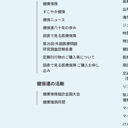
高
健康保険
出
すこやか健保
海
健保ニュース
ジ
健保連八十年の歩み
時
図表で見る医療保障
特
第25回 外国医療問題
健
研究調査団報告書
医
定期刊行物のご購入等について
用
図表で見る医療保障 ご購入お申し
込み
交
（
健保連の活動
リ
健康保険組合全国大会
加
情
健康強調月間
マ
マ
け