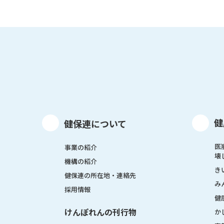
健
健保連について
医
事業の紹介
壊
機構の紹介
き
健保連の所在地・連絡先
み
採用情報
健
けんぽれんの刊行物
か