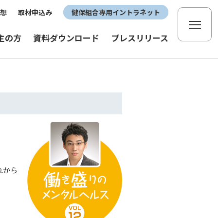
想
取材申込み
健保組合専用イントラネット
主の方
資料ダウンロード
プレスリリース
れから