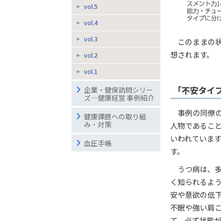
vol.5
vol.4
vol.3
このままの
想されます。
vol.2
vol.1
「不安タイ
企業・健保訪問シリー
ズ―健康経営 事例紹介
事例の同僚
健康課題への取り組
み・対策
人物であるこ
いわれていま
血圧手帳
す。
うつ病は、
く知られるよ
安や意欲の低
不眠や強い肩
て、必ず状態