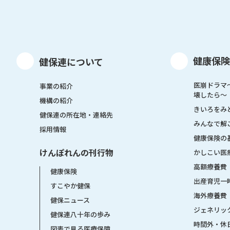
健康保険
健保連について
医崩ドラマ
事業の紹介
壊したら〜
機構の紹介
きいろをみ
健保連の所在地・連絡先
みんなで解
採用情報
健康保険の
けんぽれんの刊行物
かしこい医
高額療養費
健康保険
出産育児一
すこやか健保
海外療養費
健保ニュース
ジェネリッ
健保連八十年の歩み
時間外・休
図表で見る医療保障