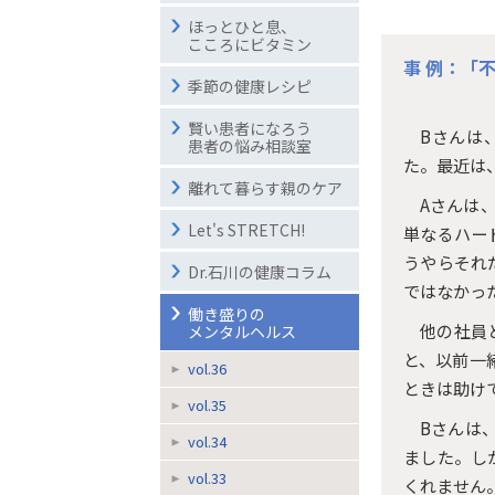
ほっとひと息、
こころにビタミン
事 例：「
季節の健康レシピ
賢い患者になろう
Bさんは
患者の悩み相談室
た。最近は
離れて暮らす親のケア
Aさんは
Let's STRETCH!
単なるハー
うやらそれ
Dr.石川の健康コラム
ではなかっ
働き盛りの
他の社員
メンタルヘルス
と、以前一
vol.36
ときは助け
vol.35
Bさんは
vol.34
ました。し
vol.33
くれません