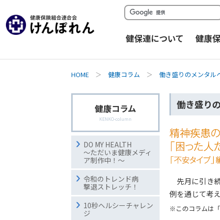
健保連について
健康
HOME
＞
健康コラム
＞
働き盛りのメンタル
働き盛りのメ
健康コラム
KENKO-column
DO MY HEALTH
～ただいま健康メディ
ア制作中！～
令和のトレンド病
先月に引き
撃退ストレッチ！
例を通じて考
10秒ヘルシーチャレン
※このコラムは「
ジ