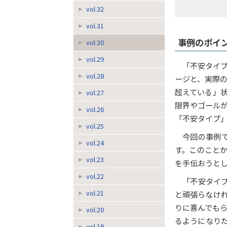
vol.32
vol.31
事例のポイ
vol.30
vol.29
「不安タイ
vol.28
ージと、実際
超えている」
vol.27
限界やゴール
vol.26
「不安タイプ
vol.25
今回の事例
vol.24
す。このこと
vol.23
を手伝おうと
vol.22
「不安タイ
vol.21
と頑張らなけ
りに喜んでも
vol.20
るようになり
vol.19