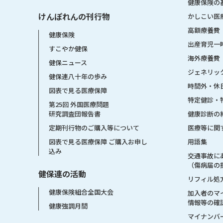
健康保険の
けんぽれんの刊行物
かしこい医
高額療養費
健康保険
出産育児一
すこやか健保
海外療養費
健保ニュース
ジェネリッ
健保連八十年の歩み
時間外・休
図表で見る医療保障
特定健診・
第25回 外国医療問題
健康診断の
研究調査団報告書
医療等に関
定期刊行物のご購入等について
用語集
図表で見る医療保障 ご購入お申し
込み
交通事故に
（傷病届の
健保連の活動
リフィル処
健康保険組合全国大会
加入者のマ
情報等の確
健康強調月間
マイナンバ