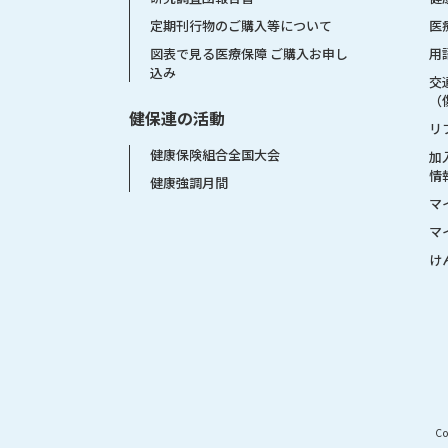
医
定期刊行物のご購入等について
用
図表で見る医療保障 ご購入お申し
込み
交
（
健保連の活動
リ
健康保険組合全国大会
加
情
健康強調月間
マ
マ
け
Co