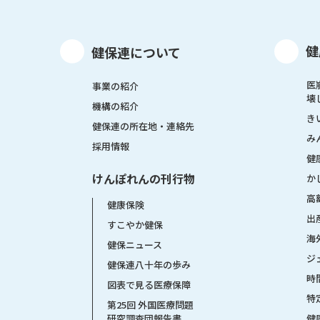
健
健保連について
医
事業の紹介
壊
機構の紹介
き
健保連の所在地・連絡先
み
採用情報
健
けんぽれんの刊行物
か
高
健康保険
出
すこやか健保
海
健保ニュース
ジ
健保連八十年の歩み
時
図表で見る医療保障
特
第25回 外国医療問題
健
研究調査団報告書