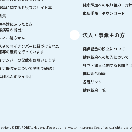
健康課題への取り組み・対
療等に関するお役立ちサイト集
血圧手帳 ダウンロード
語集
通事故にあったとき
傷病届の提出）
法人・事業主の方
フィル処方せん
入者のマイナンバーに紐づけられた
健保組合の設立について
報等の確認を行っています
健保組合への加入について
イナンバーの記載をお願いします
設立・加入に関するお問合
イナ保険証について動画で確認！
健保組合検索
んぽれんミライラボ
各種リンク
健保組合一覧
pyright © KENPOREN. National Federation of Health Insurance Societies. All rights reserv