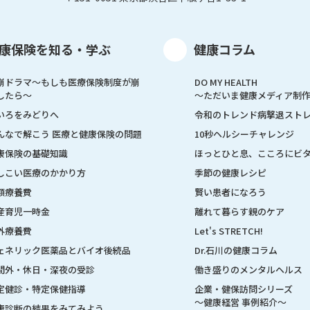
康保険を知る・学ぶ
健康コラム
崩ドラマ〜もしも医療保険制度が崩
DO MY HEALTH
したら〜
～ただいま健康メディア制
いろをみどりへ
令和のトレンド病撃退スト
んなで解こう 医療と健康保険の問題
10秒ヘルシーチャレンジ
康保険の基礎知識
ほっとひと息、こころにビ
しこい医療のかかり方
季節の健康レシピ
額療養費
賢い患者になろう
産育児一時金
離れて暮らす親のケア
外療養費
Let's STRETCH!
ェネリック医薬品とバイオ後続品
Dr.石川の健康コラム
間外・休日・深夜の受診
働き盛りのメンタルヘルス
定健診・特定保健指導
企業・健保訪問シリーズ
～健康経営 事例紹介～
康診断の結果をみてみよう