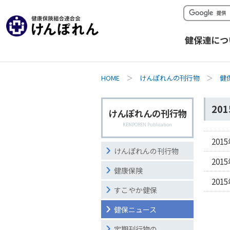
健保連につ
HOME
＞
けんぽれんの刊行物
＞
健
20
けんぽれんの刊行物
KENPOREN Publication
201
けんぽれんの刊行物
201
健康保険
201
すこやか健保
健保ニュース
定期刊行物の