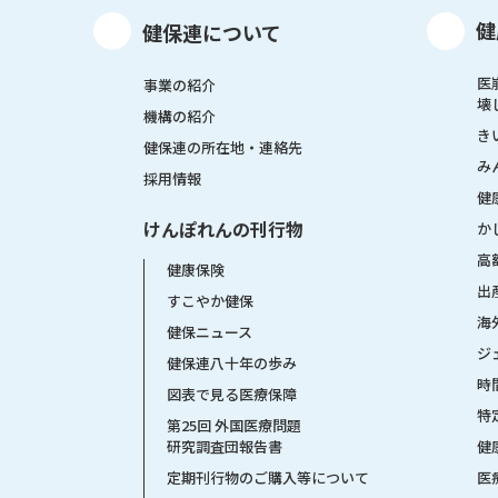
健
健保連について
医
事業の紹介
壊
機構の紹介
き
健保連の所在地・連絡先
み
採用情報
健
けんぽれんの刊行物
か
高
健康保険
出
すこやか健保
海
健保ニュース
ジ
健保連八十年の歩み
時
図表で見る医療保障
特
第25回 外国医療問題
健
研究調査団報告書
医
定期刊行物のご購入等について