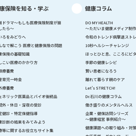
康保険を知る・学ぶ
健康コラム
崩ドラマ〜もしも医療保険制度が崩
DO MY HEALTH
したら〜
～ただいま健康メディア制
いろをみどりへ
令和のトレンド病撃退スト
んなで解こう 医療と健康保険の問題
10秒ヘルシーチャレンジ
康保険の基礎知識
ほっとひと息、こころにビ
しこい医療のかかり方
季節の健康レシピ
額療養費
賢い患者になろう
産育児一時金
離れて暮らす親のケア
外療養費
Let's STRETCH!
ェネリック医薬品とバイオ後続品
Dr.石川の健康コラム
間外・休日・深夜の受診
働き盛りのメンタルヘルス
定健診・特定保健指導
企業・健保訪問シリーズ
～健康経営 事例紹介～
康診断の結果をみてみよう
健康課題への取り組み・対
療等に関するお役立ちサイト集