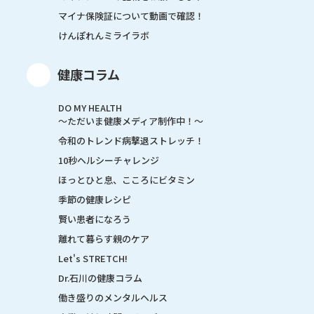
マイナ保険証について動画で確認！
けんぽれんミライラボ
健康コラム
DO MY HEALTH
～ただいま健康メディア制作中！～
令和のトレンド病撃退ストレッチ！
10秒ヘルシーチャレンジ
ほっとひと息、こころにビタミン
季節の健康レシピ
賢い患者になろう
離れて暮らす親のケア
Let's STRETCH!
Dr.石川の健康コラム
働き盛りのメンタルヘルス