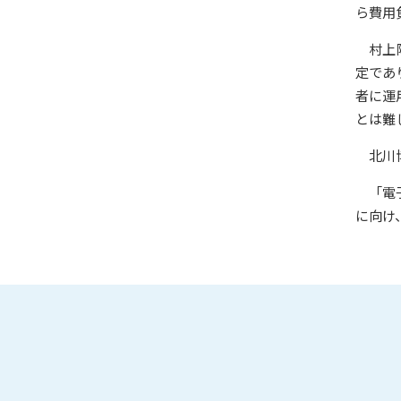
ら費用
村上
定であ
者に運
とは難
北川
「電
に向け