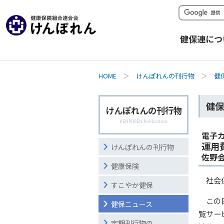
健保連につ
HOME
＞
けんぽれんの刊行物
＞
健
健保
けんぽれんの刊行物
KENPOREN Publication
電子
運用
けんぽれんの刊行物
佐野
健康保険
社会
すこやか健保
この
健保ニュース
覧サー
定期刊行物の