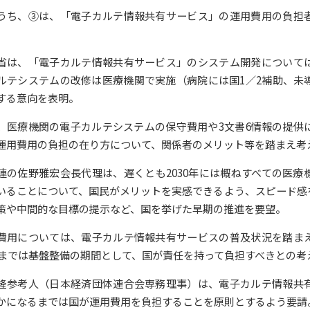
うち、③は、「電子カルテ情報共有サービス」の運用費用の負担
省は、「電子カルテ情報共有サービス」のシステム開発について
ルテシステムの改修は医療機関で実施（病院には国1／2補助、未
する意向を表明。
、医療機関の電子カルテシステムの保守費用や3文書6情報の提供
運用費用の負担の在り方について、関係者のメリット等を踏まえ考
連の佐野雅宏会長代理は、遅くとも2030年には概ねすべての医
いることについて、国民がメリットを実感できるよう、スピード感
策や中間的な目標の提示など、国を挙げた早期の推進を要望。
費用については、電子カルテ情報共有サービスの普及状況を踏ま
0年までは基盤整備の期間として、国が責任を持って負担すべきとの考
隆参考人（日本経済団体連合会専務理事）は、電子カルテ情報共
かになるまでは国が運用費用を負担することを原則とするよう要請