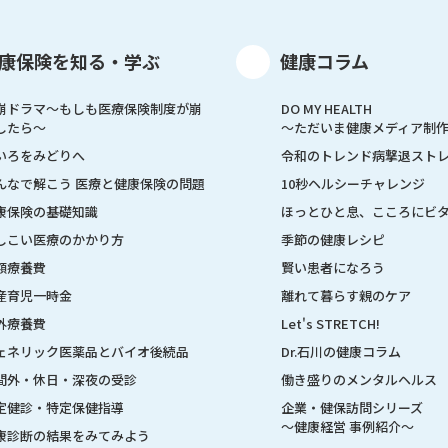
康保険を知る・学ぶ
健康コラム
崩ドラマ〜もしも医療保険制度が崩
DO MY HEALTH
したら〜
～ただいま健康メディア制
いろをみどりへ
令和のトレンド病撃退スト
んなで解こう 医療と健康保険の問題
10秒ヘルシーチャレンジ
康保険の基礎知識
ほっとひと息、こころにビ
しこい医療のかかり方
季節の健康レシピ
額療養費
賢い患者になろう
産育児一時金
離れて暮らす親のケア
外療養費
Let's STRETCH!
ェネリック医薬品とバイオ後続品
Dr.石川の健康コラム
間外・休日・深夜の受診
働き盛りのメンタルヘルス
定健診・特定保健指導
企業・健保訪問シリーズ
～健康経営 事例紹介～
康診断の結果をみてみよう