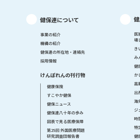
健
健保連について
医
事業の紹介
壊
機構の紹介
き
健保連の所在地・連絡先
み
採用情報
健
けんぽれんの刊行物
か
高
健康保険
出
すこやか健保
海
健保ニュース
ジ
健保連八十年の歩み
時
図表で見る医療保障
特
第25回 外国医療問題
健
研究調査団報告書