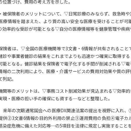
の位置づけ、費用の考え方を示した。
・被保険者のメリットについて、▽日常診療のみならず、救急時や
医療情報を踏まえた、より質の高い安全な医療を受けることが可
り効率的な受診が可能となる▽自分の医療情報等を健康管理や疾病
保険者は、▽全国の医療機関等で3文書・6情報が共有されること
健診や事業者健診の結果をこれまでよりも迅速かつ確実に取得する
可能となる。健診結果を保険者で電子化する手間が削減される▽電
情報の二次利用により、医療・介護サービスの費用対効果や質の評
て列記。
機関等のメリットは、▽事務コスト削減効果が見込まれる▽効率的
実現・医療の担い手の確保にも資する─などと整理した。
、来年の次期通常国会への医療DX関連法案の提出を視野に入れ、
提供②3文書6情報の目的外利用の禁止③運用費用の負担④電子カ
感染症危機に備えた対応等─の5項目を法律に規定し実施すること