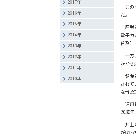
2017年
この
2016年
た。
2015年
厚労
2014年
電子カ
普及）
2013年
一方
2012年
かかる
2011年
健保
2010年
されて
な普及
運用
203
井上
が明ら