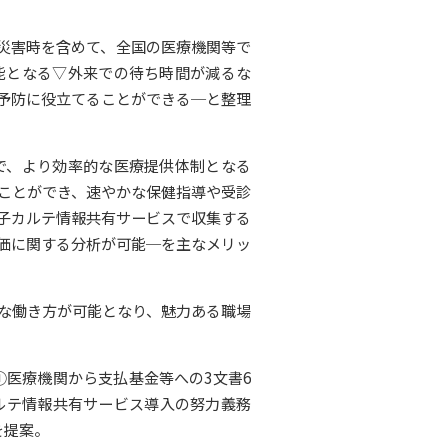
災害時を含めて、全国の医療機関等で
能となる▽外来での待ち時間が減るな
予防に役立てることができる─と整理
で、より効率的な医療提供体制となる
ことができ、速やかな保健指導や受診
子カルテ情報共有サービスで収集する
価に関する分析が可能─を主なメリッ
な働き方が可能となり、魅力ある職場
①医療機関から支払基金等への3文書6
ルテ情報共有サービス導入の努力義務
を提案。