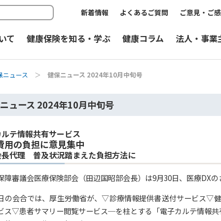
新着情報
よくあるご質問
ご意見・ご感
いて
健康保険を知る・学ぶ
健康コラム
法人・事業
保ニュース
＞
健保ニュース 2024年10月中旬号
ニュース 2024年10月中旬号
カルテ情報共有サービス
費用の負担に意見集中
会長代理 普及状況踏まえた負担方法に
保障審議会医療保険部会（田辺国昭部会長）は9月30日、医療DX
日の会合では、厚生労働省が、▽診療情報提供書送付サービス▽健
ビス▽患者サマリー閲覧サービス─を柱とする「電子カルテ情報共