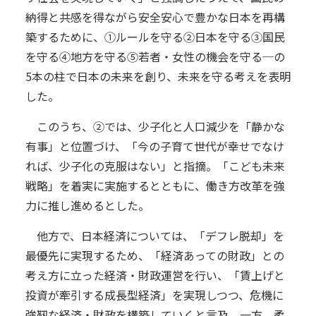
納得と共感を得ながら安全安心で豊かな日本を再構
築するために、①ルールを守る②日本を守る③国民
を守る④地方を守る⑤若者・女性の機会を守る─の
5本の柱で日本の未来を創り、未来を守る考えを表明
した。
このうち、②では、少子化と人口減少を「静かな
有事」と位置づけ、「今の子育て世代が幸せでなけ
れば、少子化の克服はない」と指摘。「こども未来
戦略」を着実に実施するとともに、働き方改革を強
力に推し進めるとした。
他方で、日本経済については、「デフレ脱却」を
最優先に実現するため、「経済あっての財政」との
考え方に立った経済・財政運営を行い、「賃上げと
投資が牽引する成長型経済」を実現しつつ、危機に
強靭な経済・財政を構築していくと言及。一方、柔