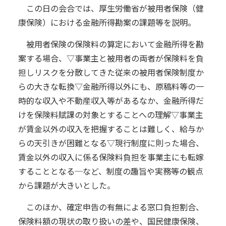
この日の会合では、厚生労働省が被用者保険（健
康保険）における金融所得勘案の課題等を説明。
被用者保険の保険料の算定において金融所得を勘
案する場合、▽事業主と被用者の両者が保険料を負
担しリスクを分散してきた従来の被用者保険制度か
らの大きな転換▽金融所得以外にも、原稿料等の一
時的な収入や不動産収入等があるなか、金融所得だ
けを保険料賦課の対象とすることへの理解▽事業主
が賃金以外の収入を把握することは難しく、給与か
らの天引きが困難となる▽現行制度に則った場合、
賃金以外の収入に係る保険料負担を事業主にも転嫁
することとなる─など、制度の趣旨や実務等の観点
から課題が大きいとした。
このほか、確定申告の有無による窓口負担割合、
保険料額の現状の取り扱いの差や、国民健康保険、