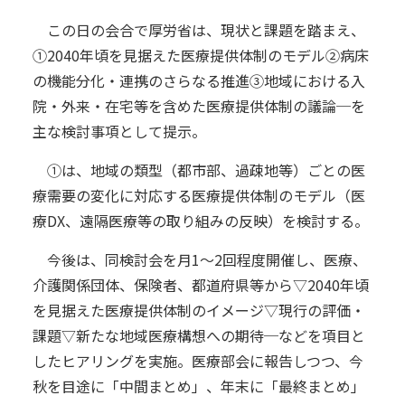
この日の会合で厚労省は、現状と課題を踏まえ、
①2040年頃を見据えた医療提供体制のモデル②病床
の機能分化・連携のさらなる推進③地域における入
院・外来・在宅等を含めた医療提供体制の議論─を
主な検討事項として提示。
①は、地域の類型（都市部、過疎地等）ごとの医
療需要の変化に対応する医療提供体制のモデル（医
療DX、遠隔医療等の取り組みの反映）を検討する。
今後は、同検討会を月1～2回程度開催し、医療、
介護関係団体、保険者、都道府県等から▽2040年頃
を見据えた医療提供体制のイメージ▽現行の評価・
課題▽新たな地域医療構想への期待─などを項目と
したヒアリングを実施。医療部会に報告しつつ、今
秋を目途に「中間まとめ」、年末に「最終まとめ」