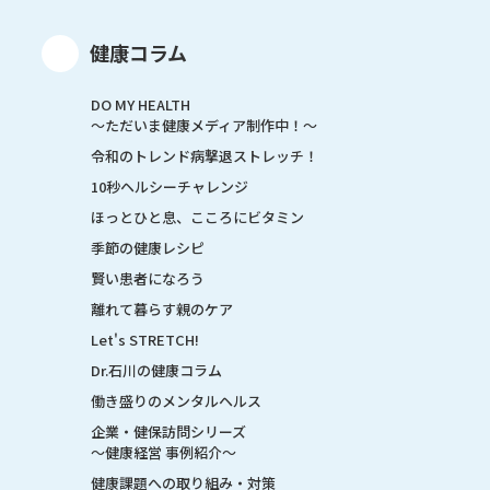
健康コラム
DO MY HEALTH
～ただいま健康メディア制作中！～
令和のトレンド病撃退ストレッチ！
10秒ヘルシーチャレンジ
ほっとひと息、こころにビタミン
季節の健康レシピ
賢い患者になろう
離れて暮らす親のケア
Let's STRETCH!
Dr.石川の健康コラム
働き盛りのメンタルヘルス
企業・健保訪問シリーズ
～健康経営 事例紹介～
健康課題への取り組み・対策