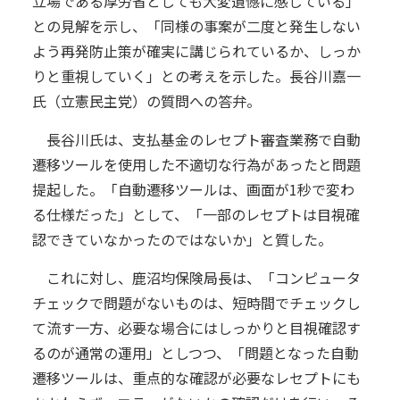
立場である厚労省としても大変遺憾に感じている」
との見解を示し、「同様の事案が二度と発生しない
よう再発防止策が確実に講じられているか、しっか
りと重視していく」との考えを示した。長谷川嘉一
氏（立憲民主党）の質問への答弁。
長谷川氏は、支払基金のレセプト審査業務で自動
遷移ツールを使用した不適切な行為があったと問題
提起した。「自動遷移ツールは、画面が1秒で変わ
る仕様だった」として、「一部のレセプトは目視確
認できていなかったのではないか」と質した。
これに対し、鹿沼均保険局長は、「コンピュータ
チェックで問題がないものは、短時間でチェックし
て流す一方、必要な場合にはしっかりと目視確認す
るのが通常の運用」としつつ、「問題となった自動
遷移ツールは、重点的な確認が必要なレセプトにも