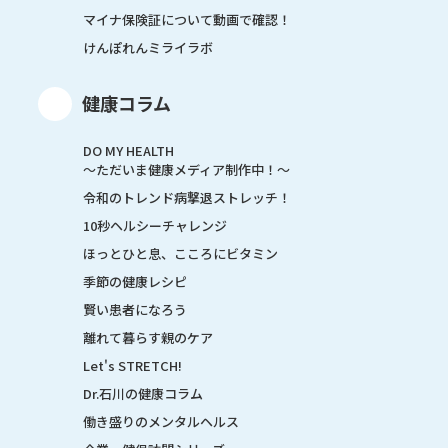
マイナ保険証について動画で確認！
けんぽれんミライラボ
健康コラム
DO MY HEALTH
～ただいま健康メディア制作中！～
令和のトレンド病撃退ストレッチ！
10秒ヘルシーチャレンジ
ほっとひと息、こころにビタミン
季節の健康レシピ
賢い患者になろう
離れて暮らす親のケア
Let's STRETCH!
Dr.石川の健康コラム
働き盛りのメンタルヘルス