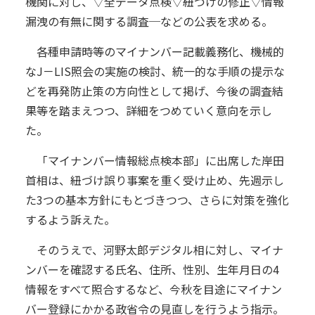
機関に対し、▽全データ点検▽紐づけの修正▽情報
漏洩の有無に関する調査─などの公表を求める。
各種申請時等のマイナンバー記載義務化、機械的
なJ－LIS照会の実施の検討、統一的な手順の提示な
どを再発防止策の方向性として掲げ、今後の調査結
果等を踏まえつつ、詳細をつめていく意向を示し
た。
「マイナンバー情報総点検本部」に出席した岸田
首相は、紐づけ誤り事案を重く受け止め、先週示し
た3つの基本方針にもとづきつつ、さらに対策を強化
するよう訴えた。
そのうえで、河野太郎デジタル相に対し、マイナ
ンバーを確認する氏名、住所、性別、生年月日の4
情報をすべて照合するなど、今秋を目途にマイナン
バー登録にかかる政省令の見直しを行うよう指示。