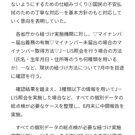
ないようにするための仕組みづくり③国民の不安払
拭のための丁寧な対応─を基本方針のもと対応して
いく意向を表明していた。
各省庁から紐づけ実施機関に対し、▽マイナンバ
ー届出義務の有無▽マイナンバー未届出の場合のマ
イナンバー取得方法▽J－LIS照会を行う場合の方法
（氏名・生年月日・住所等のうち何種類を用いる
か）─など、現状の紐づけ方法について7月中を目途
に確認を行う。
確認結果を踏まえ、3種類以下の情報を用いてJ－
LIS照会を実施した場合など、すべての個別データの
総点検が必要なケースを整理し、8月末に中間報告を
実施。
すべての個別データの総点検が必要な紐づけ実施