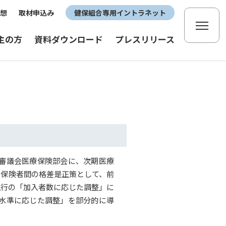
想
取材申込み
健保組合専用イントラネット
主の方
資料ダウンロード
プレスリリース
障審議会医療保険部会に、次期医療
者保険者間の格差是正策として、前
現行の「加入者数に応じた調整」に
酬水準に応じた調整」を部分的に導
。