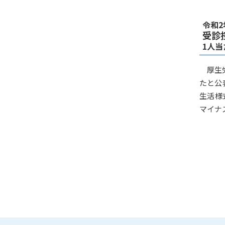
令和
受診
1人当
厚生
たと公
生活様
マイナ