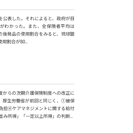
合を公表した。それによると、政府が目
とがわかった。また、全保険者平均は
険者別の後発品の使用割合をみると、琉球銀
割合が80...
年度からの次期介護保険制度への改正に
、厚生労働省が前回と同じく、①被保
負担④ケアマネジメントに関する給付
み所得」「一定以上所得」の判断...