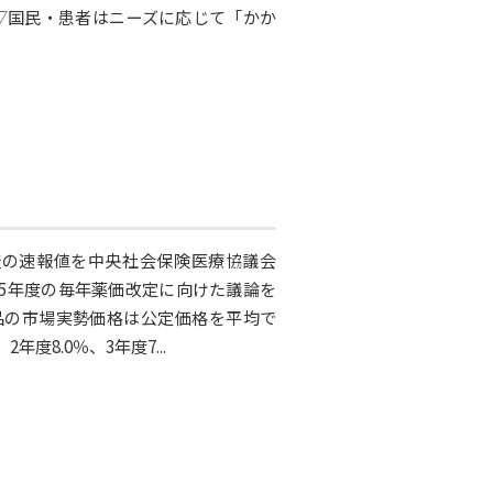
▽国民・患者はニーズに応じて「かか
査の速報値を中央社会保険医療協議会
5年度の毎年薬価改定に向けた議論を
品の市場実勢価格は公定価格を平均で
度8.0％、3年度7...