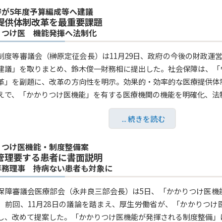
審が5年度予算編成等へ建議
提供体制改革を最重要課題
りつけ医 機能発揮へ法制化
制度等審議会（榊原定征会長）は11月29日、政府の今後の財政運
建議」を取りまとめ、鈴木俊一財務相に提出した。社会保障は、「
革」を副題に、改革の方向性を明示。効果的・効率的な医療提供体
えで、「かかりつけ医機能」を有する医療機関の機能を明確化、法制
... 続きを読む
りつけ医機能・制度整備案
管理要する患者に書面説明
専務理事 持病ない患者も対象に
保障審議会医療部会（永井良三部会長）は5日、「かかりつけ医機
、前回、11月28日の議論を踏まえ、厚生労働省が、「かかりつ
し、改めて提案した。「かかりつけ医機能が発揮される制度整備」