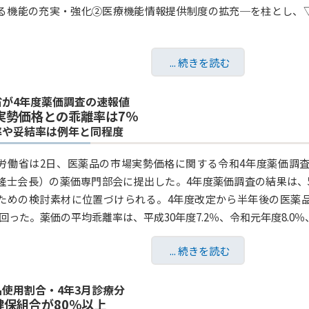
る機能の充実・強化②医療機能情報提供制度の拡充─を柱とし、
... 続きを読む
省が4年度薬価調査の速報値
実勢価格との乖離率は7％
率や妥結率は例年と同程度
労働省は2日、医薬品の市場実勢価格に関する令和4年度薬価調
隆士会長）の薬価専門部会に提出した。4年度薬価調査の結果は、
ための検討素材に位置づけられる。4年度改定から半年後の医薬
下回った。薬価の平均乖離率は、平成30年度7.2％、令和元年度8.0％、2年
... 続きを読む
品使用割合・4年3月診療分
6健保組合が80％以上