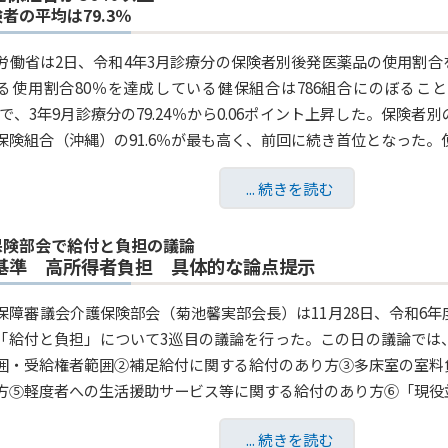
者の平均は79.3％
労働省は2日、令和4年3月診療分の保険者別後発医薬品の使用割
る使用割合80％を達成している健保組合は786組合にのぼるこ
30％で、3年9月診療分の79.24％から0.06ポイント上昇した。保
保険組合（沖縄）の91.6％が最も高く、前回に続き首位となった。使用
... 続きを読む
保険部会で給付と負担の議論
基準 高所得者負担 具体的な論点提示
保障審議会介護保険部会（菊池馨実部会長）は11月28日、令和6
「給付と負担」について3巡目の議論を行った。この日の議論では
囲・受給権者範囲②補足給付に関する給付のあり方③多床室の室料
方⑤軽度者への生活援助サービス等に関する給付のあり方⑥「現役並
... 続きを読む