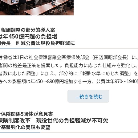
・報酬調整の部分的導入案
は年450億円超の負担増
副会長 削減公費は現役負担軽減に
労働省は1日の社会保障審議会医療保険部会（田辺国昭部会長）に
者間の格差是正策を提案した。負担能力に応じた仕組みを強化し
者数に応じた調整」に加え、部分的に「報酬水準に応じた調整」を
への影響額は年450～890億円増加する一方、公費は年970～1940
... 続きを読む
者保険関係5団体が意見書
保険制度改革 現役世代の負担軽減が不可欠
者基盤強化の実現も要望