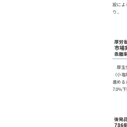
設によ
り...
厚労
市場
乖離
厚生
（小塩
進める
7.0％
後発
78