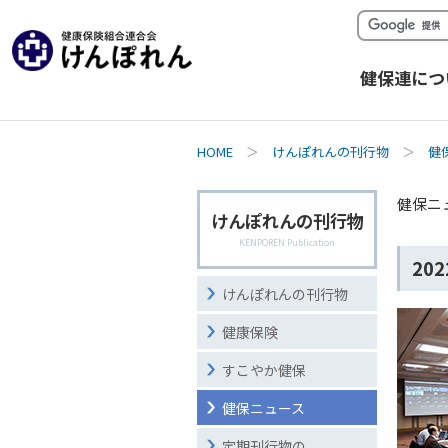
健保連につ
HOME
＞
けんぽれんの刊行物
＞
健
健保ニ
けんぽれんの刊行物
KENPOREN Publication
20
けんぽれんの刊行物
健康保険
すこやか健保
健保ニュース
定期刊行物の