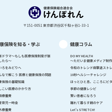
〒151-0051 東京都渋谷区千駄ヶ谷1-33-1
康保険を知る・学ぶ
健康コラム
崩ドラマ〜もしも医療保険制度が崩
DO MY HEALTH
したら〜
～ただいま健康メディア制
いろをみどりへ
令和のトレンド病撃退スト
んなで解こう 医療と健康保険の問題
10秒ヘルシーチャレンジ
康保険の基礎知識
ほっとひと息、こころにビ
しこい医療のかかり方
季節の健康レシピ
額療養費
賢い患者になろう
産育児一時金
離れて暮らす親のケア
外療養費
Let's STRETCH!