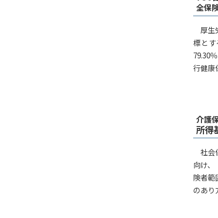
全保険
厚生
標とす
79.
行健康
介護
所得
社会
向け、
険者範
のあり