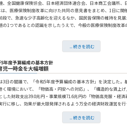
連、全国健康保険協会、日本経済団体連合会、日本商工会議所、
体は、医療保険制度改革に向けた共同の意見書をまとめ、1日に開
前段で、急速な少子高齢化を迎えるなか、国民皆保険の維持を見据
題の1つであるとの認識を示したうえで、今般の医療保険制度改革
... 続きを読む
が5年度予算編成の基本方針
育児一時金を大幅増額
は3日の閣議で、「令和5年度予算編成の基本方針」を決定した。
巻く環境において、「物価高・円安への対応」、「構造的な賃上げ
とした財政支出39.0兆円・事業規模71.6兆円の「物価高克服・
実行に移し、効果が最大限発揮されるよう万全の経済財政運営を行う
... 続きを読む