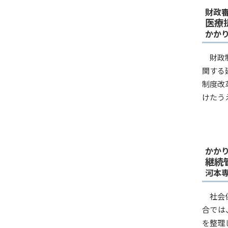
財政
医療
かか
財政
関する
制度改
けたう
かか
継続
河本
社会
合では
を整理