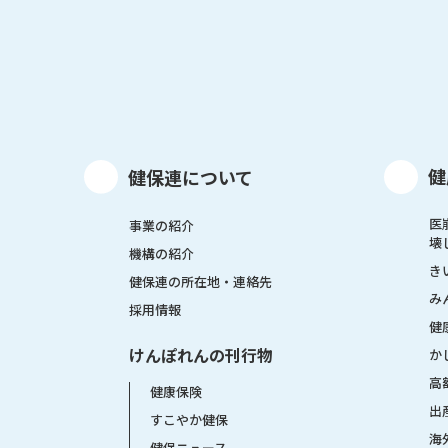
健
健保連について
医
事業の紹介
壊
機構の紹介
き
健保連の所在地・連絡先
み
採用情報
健
けんぽれんの刊行物
か
高
健康保険
出
すこやか健保
海
健保ニュース