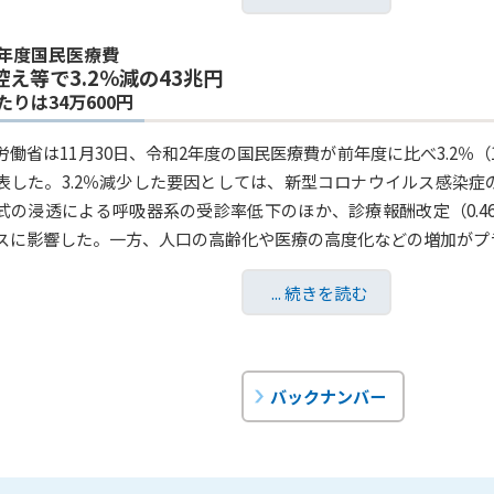
2年度国民医療費
控え等で3.2％減の43兆円
たりは34万600円
労働省は11月30日、令和2年度の国民医療費が前年度に比べ3.2％（1兆
表した。3.2％減少した要因としては、新型コロナウイルス感染
式の浸透による呼吸器系の受診率低下のほか、診療報酬改定（0.46
スに影響した。一方、人口の高齢化や医療の高度化などの増加がプラス
... 続きを読む
バックナンバー