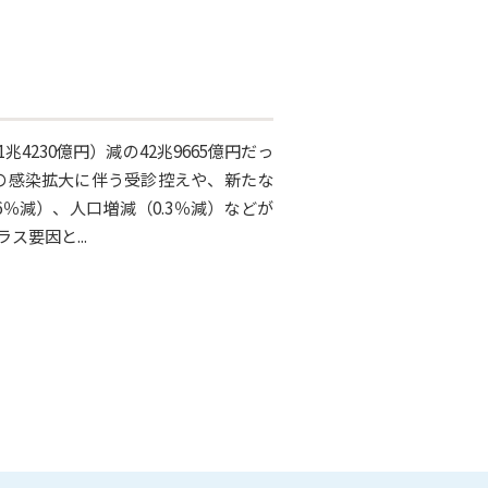
4230億円）減の42兆9665億円だっ
症の感染拡大に伴う受診控えや、新たな
％減）、人口増減（0.3％減）などが
要因と...