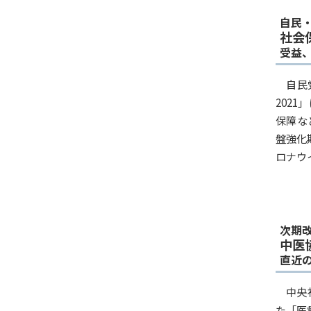
自民
社会
受益
自民
202
保障な
盤強化
ロナウイ
次期
中医
直近
中央
た「医