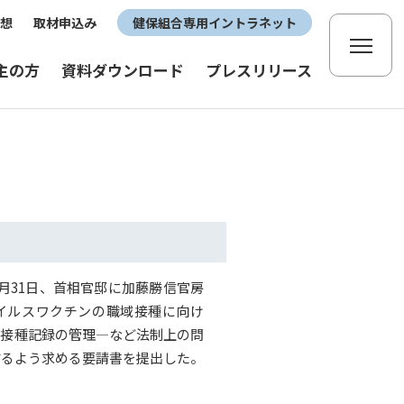
想
取材申込み
健保組合専用イントラネット
主の方
資料ダウンロード
プレスリリース
月31日、首相官邸に加藤勝信官房
イルスワクチンの職域接種に向け
▽接種記録の管理―など法制上の問
するよう求める要請書を提出した。