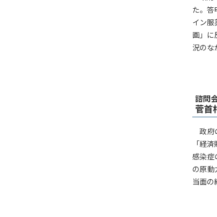
た。答
イン服
画」に
況のなか.
諮問
菅首
政府
「経済
感染症
の原動
当面の経