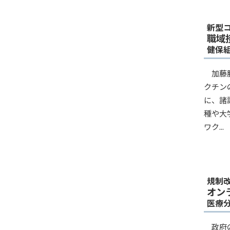
新型
職域
健保
加藤
クチン
に、諸
種や大
ワク...
規制
オン
医療
政府