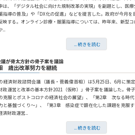
申は、「デジタル社会に向けた規制改革の実現」を副題とし、医療
薬指導の普及」や「DX化の促進」などを提言した。政府が今月を
反映する。オンライン診療・服薬指導については、昨年来、新型コ
..
... 続きを読む
会議が骨太方針の骨子案を議論
相 歳出改革努力を継続
の経済財政諮問会議（議長・菅義偉首相）は5月25日、6月に策定
財政運営と改革の基本方針2021（仮称）」骨子案を議論した。骨
の克服とポストコロナの経済社会の展望」、「第2章 次なる時代
力と基盤づくり～」、「第3章 感染症で顕在化した課題を克服
済財政運営...
... 続きを読む