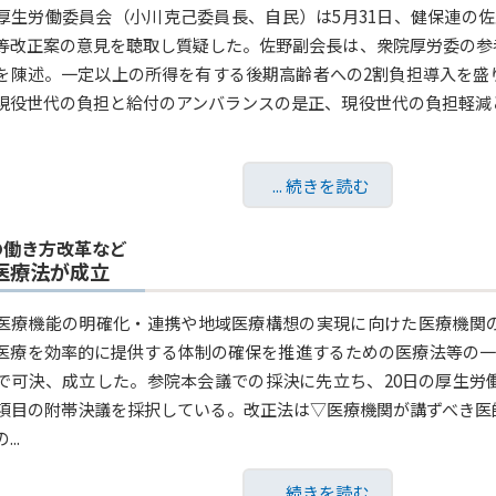
厚生労働委員会（小川克己委員長、自民）は5月31日、健保連の
等改正案の意見を聴取し質疑した。佐野副会長は、衆院厚労委の参
を陳述。一定以上の所得を有する後期高齢者への2割負担導入を盛
現役世代の負担と給付のアンバランスの是正、現役世代の負担軽減
... 続きを読む
の働き方改革など
医療法が成立
医療機能の明確化・連携や地域医療構想の実現に向けた医療機関
医療を効率的に提供する体制の確保を推進するための医療法等の一
で可決、成立した。参院本会議での採決に先立ち、20日の厚生労
1項目の附帯決議を採択している。改正法は▽医療機関が講ずべき
..
... 続きを読む