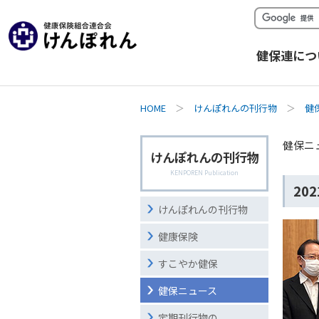
健保連につ
HOME
＞
けんぽれんの刊行物
＞
健
健保ニ
けんぽれんの刊行物
KENPOREN Publication
20
けんぽれんの刊行物
健康保険
すこやか健保
健保ニュース
定期刊行物の