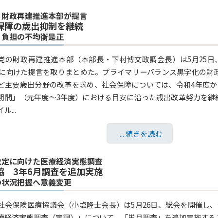
・財政再建推進本部が提言
保障の歳出抑制を継続
、負担の不均衡是正
党の財政再建推進本部（本部長・下村博文政調会長）は5月25日
1」に向けた提言を取りまとめた。プライマリーバランス黒字化の
ど主要歳出分野の改革を求め、社会保障については、令和4年度か
期間」（元年度～3年度）における目安に沿った歳出改革努力を継
ル...
... 続きを読む
改定に向けた医療経済実態調査
協 3年6月調査を追加実施
の状況把握へ意義変更
社会保険医療協議会（小塩隆士会長）は5月26日、総会を開催し
療経済実態調査（実調）」について、「単月調査」を追加実施する