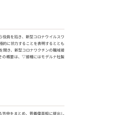
長ら役員を招き、新型コロナウイルスワ
極的に協力することを表明するととも
を開き、新型コロナワクチンの職域接
。その概要は、▽接種にはモデルナ社製
る答申をまとめ、菅義偉首相に提出し