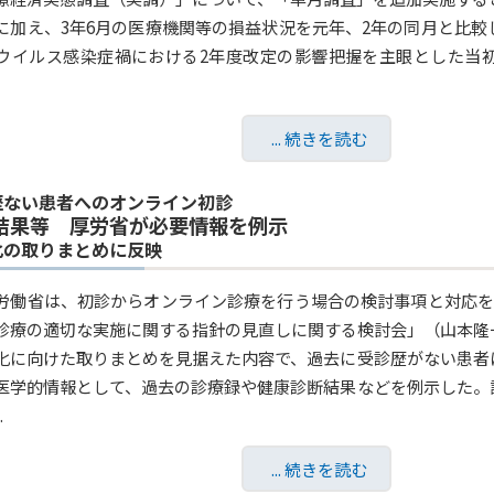
に加え、3年6月の医療機関等の損益状況を元年、2年の同月と比
ウイルス感染症禍における2年度改定の影響把握を主眼とした当
... 続きを読む
歴ない患者へのオンライン初診
結果等 厚労省が必要情報を例示
化の取りまとめに反映
労働省は、初診からオンライン診療を行う場合の検討事項と対応を
診療の適切な実施に関する指針の見直しに関する検討会」（山本隆
化に向けた取りまとめを見据えた内容で、過去に受診歴がない患者
医学的情報として、過去の診療録や健康診断結果などを例示した。
.
... 続きを読む