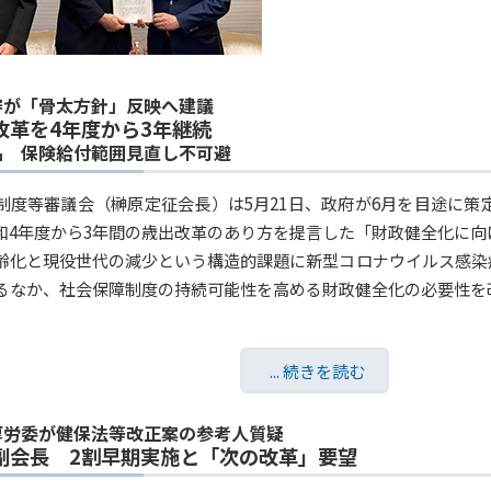
審が「骨太方針」反映へ建議
改革を4年度から3年継続
品 保険給付範囲見直し不可避
制度等審議会（榊原定征会長）は5月21日、政府が6月を目途に策定
和4年度から3年間の歳出改革のあり方を提言した「財政健全化に
齢化と現役世代の減少という構造的課題に新型コロナウイルス感染
るなか、社会保障制度の持続可能性を高める財政健全化の必要性を
... 続きを読む
厚労委が健保法等改正案の参考人質疑
副会長 2割早期実施と「次の改革」要望