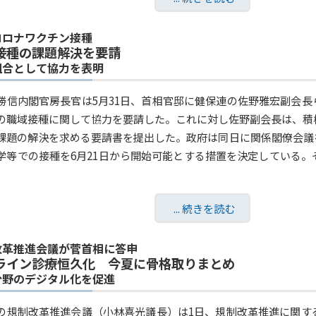
コロナワクチン接種
接種の課題解決を要請
組合として協力を表明
勝信内閣官房長官は5月31日、首相官邸に健保連の佐野雅宏副会
の職域接種に関して協力を要請した。これに対し佐野副会長は、積
課題の解決を求める要請書を提出した。政府は同日に関係閣僚会議
学等での接種を6月21日から開始可能とする措置を決定している
... 続きを読む
改革推進会議が菅首相に答申
ライン診療恒久化 今夏に骨格取りまとめ
分野のデジタル化を促進
の規制改革推進会議（小林喜光議長）は1日、規制改革推進に関す