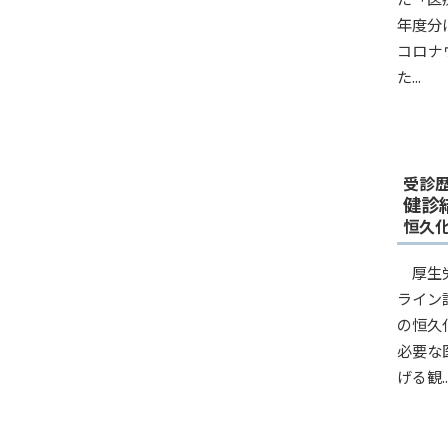
年度分
コロナ
た...
受診
健診
恒久
厚生
ライン
の恒久
必要な
げる観..