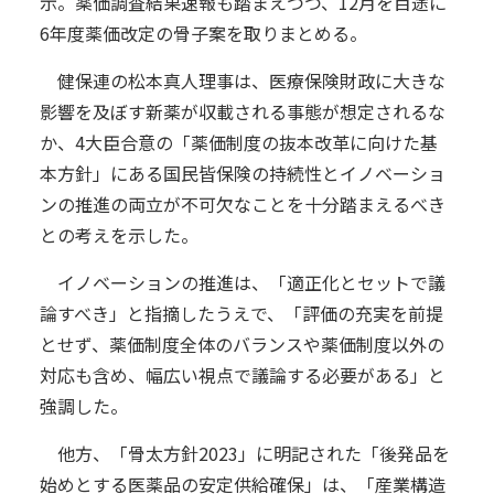
示。薬価調査結果速報も踏まえつつ、12月を目途に
6年度薬価改定の骨子案を取りまとめる。
健保連の松本真人理事は、医療保険財政に大きな
影響を及ぼす新薬が収載される事態が想定されるな
か、4大臣合意の「薬価制度の抜本改革に向けた基
本方針」にある国民皆保険の持続性とイノベーショ
ンの推進の両立が不可欠なことを十分踏まえるべき
との考えを示した。
イノベーションの推進は、「適正化とセットで議
論すべき」と指摘したうえで、「評価の充実を前提
とせず、薬価制度全体のバランスや薬価制度以外の
対応も含め、幅広い視点で議論する必要がある」と
強調した。
他方、「骨太方針2023」に明記された「後発品を
始めとする医薬品の安定供給確保」は、「産業構造