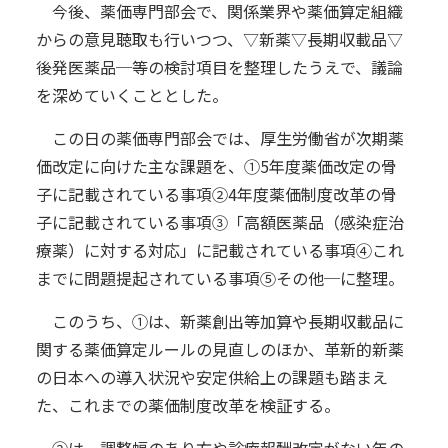
今後、薬価専門部会で、関係業界や薬価算定組織
からの意見聴取も行いつつ、▽新薬▽長期収載品▽
後発医薬品─等の検討項目を整理したうえで、議論
を深めていくこととした。
この日の薬価専門部会では、厚生労働省が次期薬
価改定に向けた主な課題を、①5年度薬価改定の骨
子に記載されている事項②4年度薬価制度改革の骨
子に記載されている事項③「高額医薬品（感染症治
療薬）に対する対応」に記載されている事項④これ
までに問題提起されている事項⑤その他─に整理。
このうち、①は、新薬創出等加算や長期収載品に
関する薬価算定ルールの見直しのほか、革新的新薬
の日本への導入状況や安定供給上の課題も踏まえ
た、これまでの薬価制度改革を検証する。
②は、調整幅のあり方や診療報酬改定がない年の