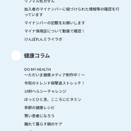
リフィル処方せん
加入者のマイナンバーに紐づけられた情報等の確認を行
っています
マイナンバーの記載をお願いします
マイナ保険証について動画で確認！
けんぽれんミライラボ
健康コラム
DO MY HEALTH
～ただいま健康メディア制作中！～
令和のトレンド病撃退ストレッチ！
10秒ヘルシーチャレンジ
ほっとひと息、こころにビタミン
季節の健康レシピ
賢い患者になろう
離れて暮らす親のケア