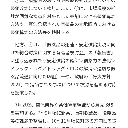
薬価改定について検討。また、③は、市場規模の推
計が困難な疾患を対象とした薬剤における薬価算定
方法や、緊急承認された医薬品の本承認時における
薬価算定の方法等を検討する。
他方、④は、「医薬品の迅速・安定供給実現に向
けた総合対策に関する有識者検討会」の「報告書」
に盛り込まれた▽安定供給の確保▽創薬力の強化▽
ドラッグ・ラグ／ドラッグ・ロスの解消▽適切な医
薬品流通に向けた取組）─や、政府の「骨太方針
2023」で指摘された事項について検討を進める対応
を提案した。
7月以降、関係業界や薬価算定組織から意見聴取
を実施する。7～9月頃に新薬、長期収載品、後発品
等の課題を整理し、10～11月頃に対応の方向性を提