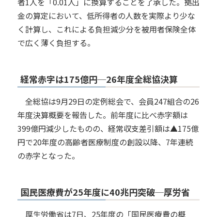
者1人を「0.01人」に換算することを了承した。拠出
金の算定において、低所得者の人数を実際より少な
く計算し、これによる負担減少分を被用者保険全体
で広く薄く負担する。
経常赤字は175億円─26年度全総協決算
全総協は9月29日の定例総会で、会員247組合の26
年度決算概要を報告した。前年度に比べ赤字額は
399億円減少したものの、経常収支差引額は▲175億
円で20年度の高齢者医療制度の創設以降、7年連続
の赤字となった。
国民医療費が25年度に40兆円突破─厚労省
厚生労働省は7日、25年度の「国民医療費の概