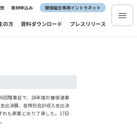
想
取材申込み
健保組合専用イントラネット
主の方
資料ダウンロード
プレスリリース
76回理事会で、26年度の健保連事
入支出決算、各特別会計収入支出決
ずれも原案どおり了承した。17日
る。