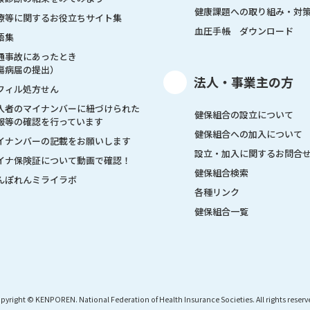
健康課題への取り組み・対
療等に関するお役立ちサイト集
血圧手帳 ダウンロード
語集
通事故にあったとき
傷病届の提出）
法人・事業主の方
フィル処方せん
入者のマイナンバーに紐づけられた
健保組合の設立について
報等の確認を行っています
健保組合への加入について
イナンバーの記載をお願いします
設立・加入に関するお問合
イナ保険証について動画で確認！
健保組合検索
んぽれんミライラボ
各種リンク
健保組合一覧
pyright © KENPOREN. National Federation of Health Insurance Societies. All rights reserv