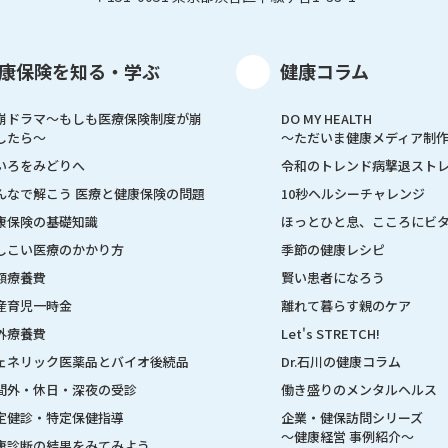
康保険を知る・学ぶ
健康コラム
崩ドラマ〜もしも医療保険制度が崩
DO MY HEALTH
したら〜
～ただいま健康メディア制
いろをみどりへ
令和のトレンド病撃退スト
んなで解こう 医療と健康保険の問題
10秒ヘルシーチャレンジ
康保険の基礎知識
ほっとひと息、こころにビ
しこい医療のかかり方
季節の健康レシピ
額療養費
賢い患者になろう
産育児一時金
離れて暮らす親のケア
外療養費
Let's STRETCH!
ェネリック医薬品とバイオ後続品
Dr.石川の健康コラム
間外・休日・深夜の受診
働き盛りのメンタルヘルス
定健診・特定保健指導
企業・健保訪問シリーズ
～健康経営 事例紹介～
康診断の結果をみてみよう