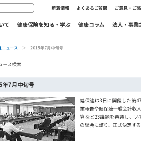
新着情報
よくあるご質問
ご意見・ご感
いて
健康保険を知る・学ぶ
健康コラム
法人・事業
保ニュース
＞
2015年7月中旬号
ュース検索
15年7月中旬号
健保連は3日に開催した第4
業報告や健保連一般会計収
算など23議題を審議し、い
の総会に諮り、正式決定す