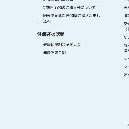
医
定期刊行物のご購入等について
用
図表で見る医療保障 ご購入お申し
込み
交
（
健保連の活動
リ
健康保険組合全国大会
加
情
健康強調月間
マ
マ
け
Co