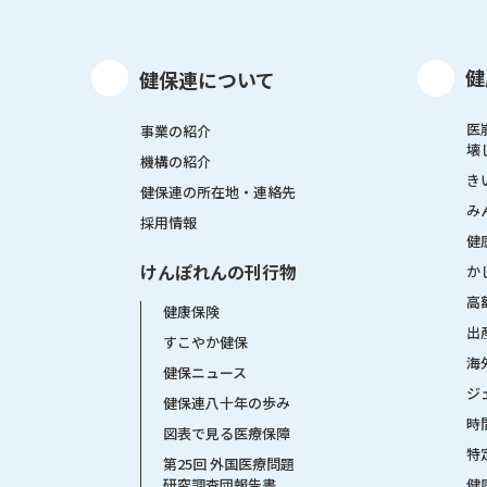
健
健保連について
医
事業の紹介
壊
機構の紹介
き
健保連の所在地・連絡先
み
採用情報
健
けんぽれんの刊行物
か
高
健康保険
出
すこやか健保
海
健保ニュース
ジ
健保連八十年の歩み
時
図表で見る医療保障
特
第25回 外国医療問題
健
研究調査団報告書