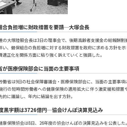
組合負担増に財政措置を要請─大塚会長
連の大塚陸毅会長は3日の理事会で、後期高齢者支援金の総報酬割
伴い、健保組合の負担増に対する財政措置を政府に求める方針を示
費適正化を関係方面に粘り強く訴えていくと強調した。
省が医療保険部会に当面の主要事項
労働省は9日の社会保障審議会・医療保険部会に、当面の主要事項
月施行の短時間労働者への健康保険の適用拡大に伴う激変緩和措置
先的に議論し、年内に結論を出す方針。
年度黒字額は3726億円─協会けんぽ決算見込み
健康保険協会は8日、26年度の協会けんぽの決算見込みを公表し