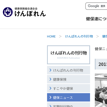
健保連につ
HOME
＞
けんぽれんの刊行物
＞
健
健保ニ
けんぽれんの刊行物
KENPOREN Publication
20
けんぽれんの刊行物
健康保険
すこやか健保
健保ニュース
定期刊行物の