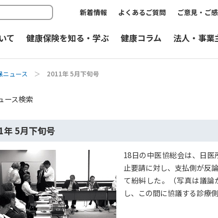
新着情報
よくあるご質問
ご意見・ご感
いて
健康保険を知る・学ぶ
健康コラム
法人・事業
保ニュース
＞
2011年 5月下旬号
ュース検索
11年 5月下旬号
18日の中医協総会は、日
止要請に対し、支払側が反
て紛糾した。（写真は議論
し、この間に協議する診療