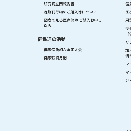
健
研究調査団報告書
医
定期刊行物のご購入等について
用
図表で見る医療保障 ご購入お申し
込み
交
（
健保連の活動
リ
健康保険組合全国大会
加
情
健康強調月間
マ
マ
け
Co