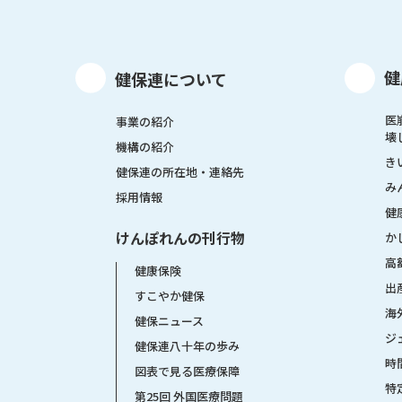
健
健保連について
医
事業の紹介
壊
機構の紹介
き
健保連の所在地・連絡先
み
採用情報
健
けんぽれんの刊行物
か
高
健康保険
出
すこやか健保
海
健保ニュース
ジ
健保連八十年の歩み
時
図表で見る医療保障
特
第25回 外国医療問題