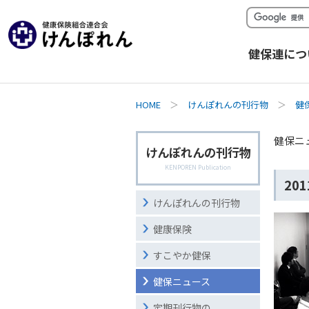
健保連につ
HOME
＞
けんぽれんの刊行物
＞
健
健保ニ
けんぽれんの刊行物
KENPOREN Publication
20
けんぽれんの刊行物
健康保険
すこやか健保
健保ニュース
定期刊行物の