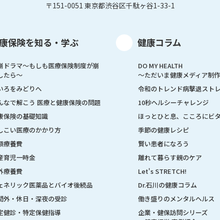
〒151-0051 東京都渋谷区千駄ヶ谷1-33-1
康保険を知る・学ぶ
健康コラム
崩ドラマ〜もしも医療保険制度が崩
DO MY HEALTH
したら〜
～ただいま健康メディア制
いろをみどりへ
令和のトレンド病撃退スト
んなで解こう 医療と健康保険の問題
10秒ヘルシーチャレンジ
康保険の基礎知識
ほっとひと息、こころにビ
しこい医療のかかり方
季節の健康レシピ
額療養費
賢い患者になろう
産育児一時金
離れて暮らす親のケア
外療養費
Let's STRETCH!
ェネリック医薬品とバイオ後続品
Dr.石川の健康コラム
間外・休日・深夜の受診
働き盛りのメンタルヘルス
定健診・特定保健指導
企業・健保訪問シリーズ