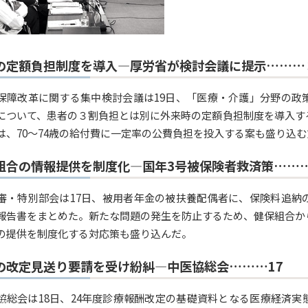
の定額負担制度を導入―厚労省が検討会議に提示………
保障改革に関する集中検討会議は19日、「医療・介護」分野の政
について、患者の３割負担とは別に外来時の定額負担制度を導入す
は、70～74歳の給付費に一定率の公費負担を投入する案も盛り込
組合の情報提供を制度化―国年3号被保険者救済策………
審・特別部会は17日、被用者年金の被扶養配偶者に、保険料追納
報告書をまとめた。新たな問題の発生を防止するため、健保組合か
の提供を制度化する対応策も盛り込んだ。
の改定見送り要請を受け紛糾―中医協総会………17
協総会は18日、24年度診療報酬改定の基礎資料となる医療経済