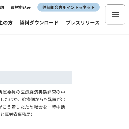
想
取材申込み
健保組合専用イントラネット
主の方
資料ダウンロード
プレスリリース
医所属委員の医療経済実態調査の中
論したほか、診療側からも異論が出
がこう着したため総会を一時中断
側と厚労省事務局）