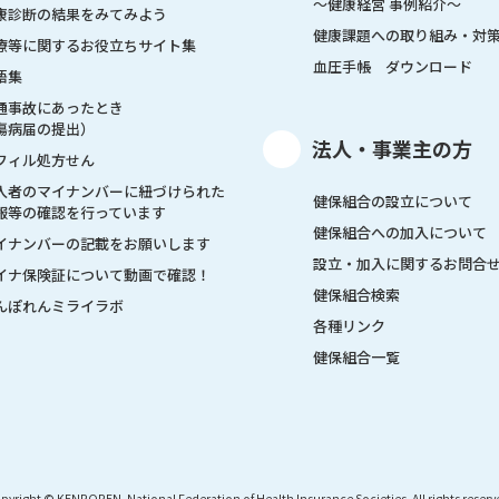
～健康経営 事例紹介～
康診断の結果をみてみよう
健康課題への取り組み・対
療等に関するお役立ちサイト集
血圧手帳 ダウンロード
語集
通事故にあったとき
傷病届の提出）
法人・事業主の方
フィル処方せん
入者のマイナンバーに紐づけられた
健保組合の設立について
報等の確認を行っています
健保組合への加入について
イナンバーの記載をお願いします
設立・加入に関するお問合
イナ保険証について動画で確認！
健保組合検索
んぽれんミライラボ
各種リンク
健保組合一覧
pyright © KENPOREN. National Federation of Health Insurance Societies. All rights reserv