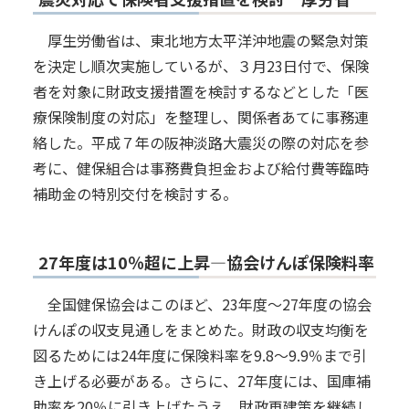
厚生労働省は、東北地方太平洋沖地震の緊急対策
を決定し順次実施しているが、３月23日付で、保険
者を対象に財政支援措置を検討するなどとした「医
療保険制度の対応」を整理し、関係者あてに事務連
絡した。平成７年の阪神淡路大震災の際の対応を参
考に、健保組合は事務費負担金および給付費等臨時
補助金の特別交付を検討する。
27年度は10％超に上昇―協会けんぽ保険料率
全国健保協会はこのほど、23年度～27年度の協会
けんぽの収支見通しをまとめた。財政の収支均衡を
図るためには24年度に保険料率を9.8～9.9％まで引
き上げる必要がある。さらに、27年度には、国庫補
助率を20％に引き上げたうえ、財政再建策を継続し