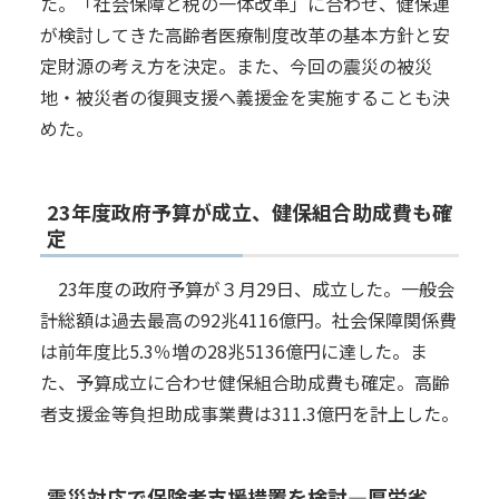
た。「社会保障と税の一体改革」に合わせ、健保連
が検討してきた高齢者医療制度改革の基本方針と安
定財源の考え方を決定。また、今回の震災の被災
地・被災者の復興支援へ義援金を実施することも決
めた。
23年度政府予算が成立、健保組合助成費も確
定
23年度の政府予算が３月29日、成立した。一般会
計総額は過去最高の92兆4116億円。社会保障関係費
は前年度比5.3％増の28兆5136億円に達した。ま
た、予算成立に合わせ健保組合助成費も確定。高齢
者支援金等負担助成事業費は311.3億円を計上した。
震災対応で保険者支援措置を検討―厚労省