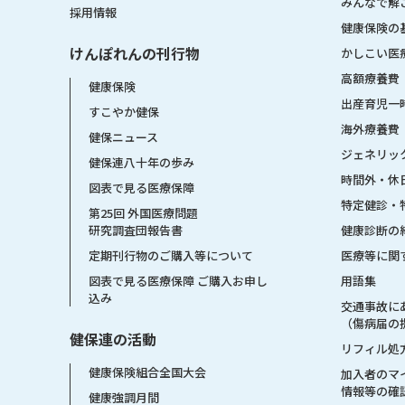
みんなで解
採用情報
健康保険の
けんぽれんの刊行物
かしこい医
高額療養費
健康保険
出産育児一
すこやか健保
海外療養費
健保ニュース
ジェネリッ
健保連八十年の歩み
時間外・休
図表で見る医療保障
特定健診・
第25回 外国医療問題
健康診断の
研究調査団報告書
医療等に関
定期刊行物のご購入等について
用語集
図表で見る医療保障 ご購入お申し
込み
交通事故に
（傷病届の
健保連の活動
リフィル処
健康保険組合全国大会
加入者のマ
情報等の確
健康強調月間