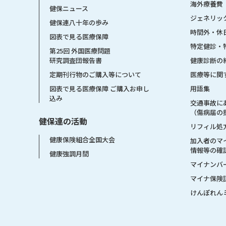
海外療養費
健保ニュース
ジェネリッ
健保連八十年の歩み
時間外・休
図表で見る医療保障
特定健診・
第25回 外国医療問題
健康診断の
研究調査団報告書
医療等に関
定期刊行物のご購入等について
用語集
図表で見る医療保障 ご購入お申し
込み
交通事故に
（傷病届の
健保連の活動
リフィル処
健康保険組合全国大会
加入者のマ
情報等の確
健康強調月間
マイナンバ
マイナ保険
けんぽれん