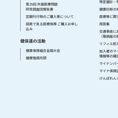
特定健診・
第25回 外国医療問題
健康診断の
研究調査団報告書
医療等に関
定期刊行物のご購入等について
用語集
図表で見る医療保障 ご購入お申し
込み
交通事故に
（傷病届の
健保連の活動
リフィル処
健康保険組合全国大会
加入者のマ
情報等の確
健康強調月間
マイナンバ
マイナ保険
けんぽれん