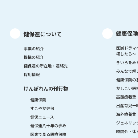
健康保険
健保連について
医崩ドラマ
事業の紹介
壊したら〜
機構の紹介
きいろをみ
健保連の所在地・連絡先
みんなで解
採用情報
健康保険の
けんぽれんの刊行物
かしこい医
高額療養費
健康保険
出産育児一
すこやか健保
海外療養費
健保ニュース
ジェネリッ
健保連八十年の歩み
時間外・休
図表で見る医療保障