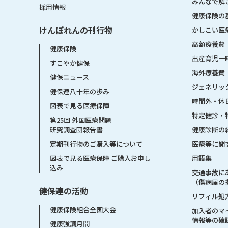
みんなで解
採用情報
健康保険の
けんぽれんの刊行物
かしこい医
高額療養費
健康保険
出産育児一
すこやか健保
海外療養費
健保ニュース
ジェネリッ
健保連八十年の歩み
時間外・休
図表で見る医療保障
特定健診・
第25回 外国医療問題
健康診断の
研究調査団報告書
医療等に関
定期刊行物のご購入等について
用語集
図表で見る医療保障 ご購入お申し
込み
交通事故に
（傷病届の
健保連の活動
リフィル処
健康保険組合全国大会
加入者のマ
情報等の確
健康強調月間