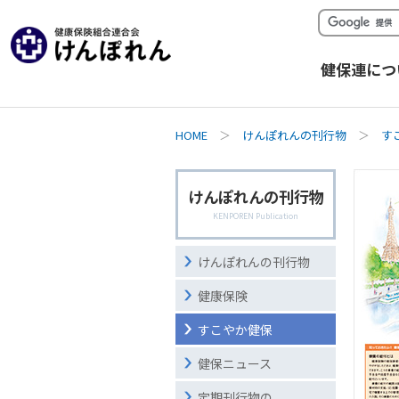
健保連につ
HOME
＞
けんぽれんの刊行物
＞
す
けんぽれんの刊行物
KENPOREN Publication
けんぽれんの刊行物
健康保険
すこやか健保
健保ニュース
定期刊行物の