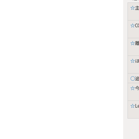
☆
☆
C
☆
☆
○
☆
☆
L