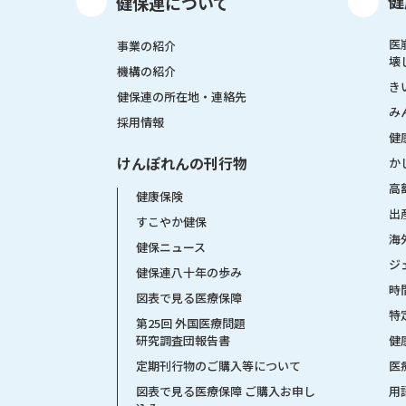
健
健保連について
医
事業の紹介
壊
機構の紹介
き
健保連の所在地・連絡先
み
採用情報
健
けんぽれんの刊行物
か
高
健康保険
出
すこやか健保
海
健保ニュース
ジ
健保連八十年の歩み
時
図表で見る医療保障
特
第25回 外国医療問題
健
研究調査団報告書
医
定期刊行物のご購入等について
用
図表で見る医療保障 ご購入お申し