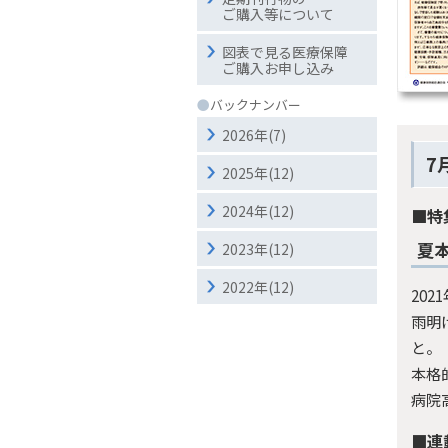
ご購入等について
図表で見る医療保障
ご購入お申し込み
●
バックナンバー
2026年(7)
7
2025年(12)
2024年(12)
■特
夏
2023年(12)
2022年(12)
20
雨明
と。
本格
病院
■連