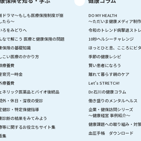
康保険を知る・学ぶ
健康コラム
崩ドラマ〜もしも医療保険制度が崩
DO MY HEALTH
したら〜
～ただいま健康メディア制
いろをみどりへ
令和のトレンド病撃退スト
んなで解こう 医療と健康保険の問題
10秒ヘルシーチャレンジ
康保険の基礎知識
ほっとひと息、こころにビ
しこい医療のかかり方
季節の健康レシピ
額療養費
賢い患者になろう
産育児一時金
離れて暮らす親のケア
外療養費
Let's STRETCH!
ェネリック医薬品とバイオ後続品
Dr.石川の健康コラム
間外・休日・深夜の受診
働き盛りのメンタルヘルス
定健診・特定保健指導
企業・健保訪問シリーズ
～健康経営 事例紹介～
康診断の結果をみてみよう
健康課題への取り組み・対
療等に関するお役立ちサイト集
血圧手帳 ダウンロード
語集