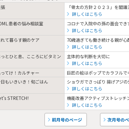
主張
「骨太の方針２０２３」を閣議
詳しくはこちら
OML 患者の悩み相談室
コロナで入院中の孫の面会でき
詳しくはこちら
離れて暮らす親のケア
70歳過ぎても働き続ける親が心
詳しくはこちら
ほっとひと息、こころにビタミン
主体的な判断を大切に
詳しくはこちら
追ってけ！カルチャー
巨匠の絵はポップでカラフルで
今日もいきいき！旬ごはん
ショウガでさっぱり 揚げアジの
詳しくはこちら
et's STRETCH!
機能改善アクティブストレッチ
詳しくはこちら
前月号のページ
次月号のペ