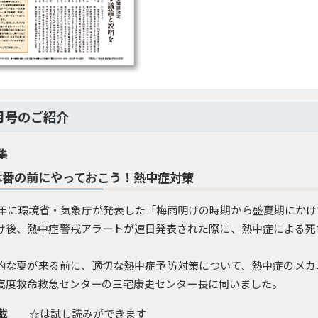
月号のご紹介
集
本番の前にやっておこう！熱中症対策
21年に環境省・気象庁が発表した「梅雨明けの時期から盛夏期にか
け後、熱中症警戒アラートが連日発表された際に、熱中症による死
的な夏が来る前に、適切な熱中症予防対策について、熱中症のメカ
高度救命救急センターの三宅康史センター長に伺いました。
載
☆は試し読みができます